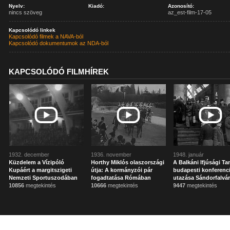
Nyelv:
Kiadó:
Azonosító:
nincs szöveg
az_est-film-17-05
Kapcsolódó linkek
Kapcsolódó filmek a NAVA-ból
Kapcsolódó dokumentumok az NDA-ból
KAPCSOLÓDÓ FILMHÍREK
1932. december
1936. november
1948. január
Küzdelem a Vízipóló
Horthy Miklós olaszországi
A Balkáni Ifjúsági T
Kupáért a margitszigeti
útja: A kormányzói pár
budapesti konferenci
Nemzeti Sportuszodában
fogadtatása Rómában
utazása Sándorfalvá
10856
megtekintés
10666
megtekintés
9447
megtekintés