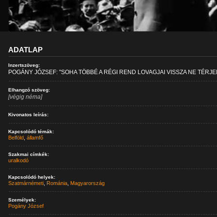
ADATLAP
Inzertszöveg:
POGÁNY JÓZSEF: "SOHA TÖBBÉ A RÉGI REND LOVAGJAI VISSZA NE TÉRJE
Elhangzó szöveg:
[végig néma]
Kivonatos leírás:
Kapcsolódó témák:
Belföld
,
államfő
Szakmai címkék:
uralkodó
Kapcsolódó helyek:
Szatmárnémeti
,
Románia
,
Magyarország
Személyek:
Pogány József