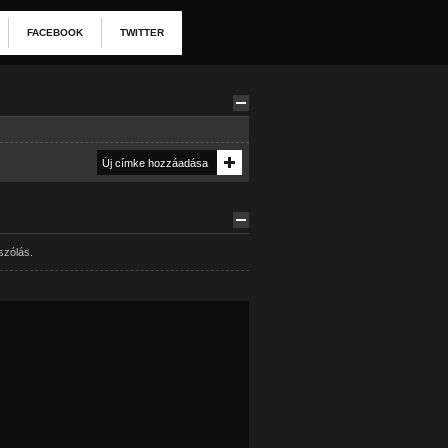
FACEBOOK
TWITTER
szólás.