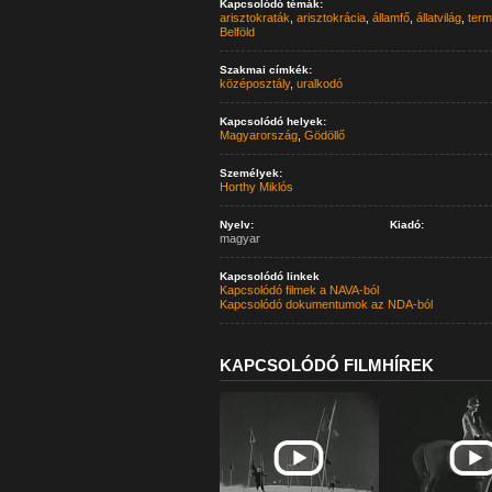
Kapcsolódó témák:
arisztokraták
,
arisztokrácia
,
államfő
,
állatvilág
,
term
Belföld
Szakmai címkék:
középosztály
,
uralkodó
Kapcsolódó helyek:
Magyarország
,
Gödöllő
Személyek:
Horthy Miklós
Nyelv:
Kiadó:
magyar
Kapcsolódó linkek
Kapcsolódó filmek a NAVA-ból
Kapcsolódó dokumentumok az NDA-ból
KAPCSOLÓDÓ FILMHÍREK