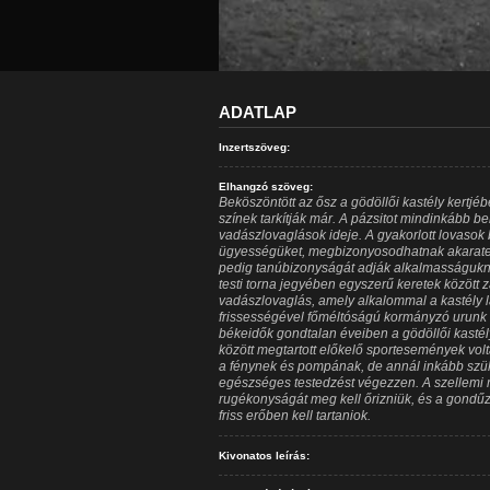
ADATLAP
Inzertszöveg:
Elhangzó szöveg:
Beköszöntött az ősz a gödöllői kastély kertjé
színek tarkítják már. A pázsitot mindinkább bel
vadászlovaglások ideje. A gyakorlott lovasok
ügyességüket, megbizonyosodhatnak akaraterej
pedig tanúbizonyságát adják alkalmasságukna
testi torna jegyében egyszerű keretek között za
vadászlovaglás, amely alkalommal a kastély l
frissességével főméltóságú kormányzó urunk és
békeidők gondtalan éveiben a gödöllői kastél
között megtartott előkelő sportesemények vol
a fénynek és pompának, de annál inkább szü
egészséges testedzést végezzen. A szellemi
rugékonyságát meg kell őrizniük, és a gondűző
friss erőben kell tartaniok.
Kivonatos leírás: