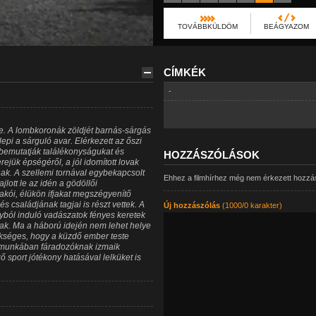
TOVÁBBKÜLDÖM
BEÁGYAZOM
CÍMKÉK
-
be. A lombkoronák zöldjét barnás-sárgás
epi a sárguló avar. Elérkezett az őszi
 bemutatják találékonyságukat és
HOZZÁSZÓLÁSOK
ük épségéről, a jól idomított lovak
k. A szellemi tornával egybekapcsolt
Ehhez a filmhírhez még nem érkezett hozzá
jlott le az idén a gödöllői
akói, élükön ifjakat megszégyenítő
 családjának tagjai is részt vettek. A
Új hozzászólás
(1000/0 karakter)
yból induló vadászatok fényes keretek
tak. Ma a háború idején nem lehet helye
kséges, hogy a küzdő ember teste
 munkában fáradozóknak izmaik
 sport jótékony hatásával lelküket is