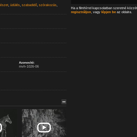
észet
,
üdülés
,
szabadidő
,
szórakozás
,
Ha a filmhírrel kapcsolatban szeretné közzé
regisztráljon
, vagy
lépjen be
az oldalra.
Azonosító:
mvh-1026-06