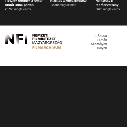
Tízezrek üdülnek a római-
Kiállítás a Műcsarnokban
Nemzetközi
fürdői Duna-parton
10909
megtekintés
fodrászverseny
25769
megtekintés
9629
megtekintés
Főoldal
Témák
Személyek
Helyek