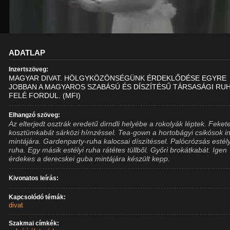
ADATLAP
Inzertszöveg:
MAGYAR DIVAT. HÖLGYKÖZÖNSÉGÜNK ÉRDEKLŐDÉSE EGYRE
JOBBAN A MAGYAROS SZABÁSÚ ÉS DÍSZÍTÉSŰ TÁRSASÁGI RU
FELÉ FORDUL. (MFI)
Elhangzó szöveg:
Az elterjedt osztrák eredetű dirndli helyébe a rokolyák léptek. Feket
kosztümkabát sárközi hímzéssel. Tea-gown a hortobágyi csikósok i
mintájára. Gardenparty-ruha kalocsai díszítéssel. Palócrózsás estély
ruha. Egy másik estélyi ruha rátétes tüllből. Győri brokátkabát. Igen
érdekes a derecskei guba mintájára készült kepp.
Kivonatos leírás:
Kapcsolódó témák:
divat
Szakmai címkék: