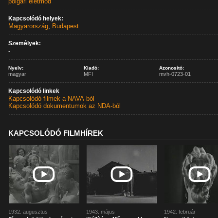
polgári életmód
Kapcsolódó helyek:
Magyarország
,
Budapest
Személyek:
-
Nyelv:
Kiadó:
Azonosító:
magyar
MFI
mvh-0723-01
Kapcsolódó linkek
Kapcsolódó filmek a NAVA-ból
Kapcsolódó dokumentumok az NDA-ból
KAPCSOLÓDÓ FILMHÍREK
1932. augusztus
1943. május
1942. február