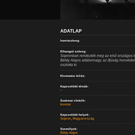
ADATLAP
Inzertszöveg:
Elhangzó szöveg:
Sopronban rendezték meg az első országos lev
Béldy Alajos altábornagy, az ifjúság honvéd
osztotta ki.
Kivonatos leírás:
Kapcsolódó témák:
-
Szakmai címkék:
levente
Kapcsolódó helyek:
Sopron
,
Magyarország
Személyek:
Béldy Alajos