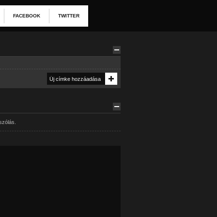
FACEBOOK
TWITTER
szólás.