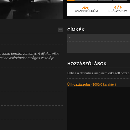
TOVÁBBKÜLDÖM
BEÁGYAZOM
CÍMKÉK
-
ente tornászversenyt. A díjakat vitéz
elmi nevelésének országos vezetője
HOZZÁSZÓLÁSOK
Ehhez a filmhírhez még nem érkezett hozzá
Új hozzászólás
(1000/0 karakter)