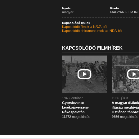
Nyelv:
Kiadó:
magyar
MAGYAR FILM IR
Kapcsolódó linkek
Kapcsolódó filmek a NAVA-ból
Kapcsolódó dokumentumok az NDA-ból
KAPCSOLÓDÓ FILMHÍREK
1943. október
1936. július
Gyorslevente
A magyar diákok 
kerékpárverseny
ifjúság meghívá
Rákospalotán
Ostiában táboro
11272
megtekintés
9656
megtekintés