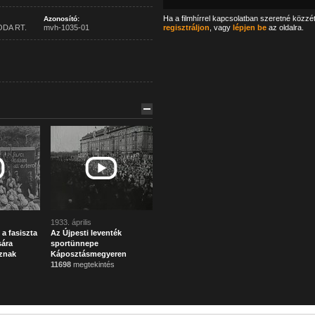
Ha a filmhírrel kapcsolatban szeretné közzé
Azonosító:
ODA RT.
mvh-1035-01
regisztráljon
, vagy
lépjen be
az oldalra.
1933. április
a fasiszta
Az Újpesti leventék
sára
sportünnepe
znak
Káposztásmegyeren
11698
megtekintés