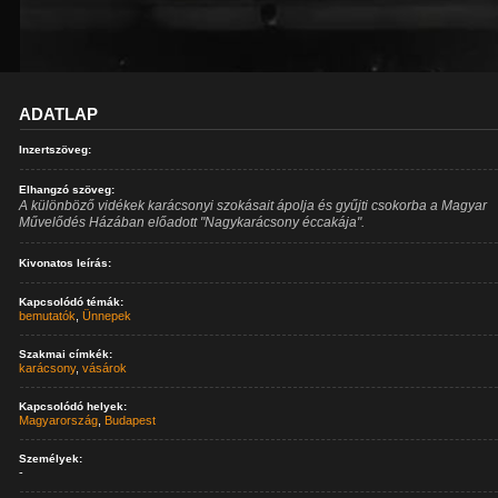
ADATLAP
Inzertszöveg:
Elhangzó szöveg:
A különböző vidékek karácsonyi szokásait ápolja és gyűjti csokorba a Magyar
Művelődés Házában előadott "Nagykarácsony éccakája".
Kivonatos leírás:
Kapcsolódó témák:
bemutatók
,
Ünnepek
Szakmai címkék:
karácsony
,
vásárok
Kapcsolódó helyek:
Magyarország
,
Budapest
Személyek:
-