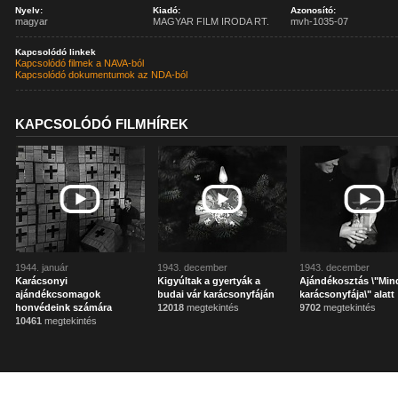
Nyelv:
Kiadó:
Azonosító:
magyar
MAGYAR FILM IRODA RT.
mvh-1035-07
Kapcsolódó linkek
Kapcsolódó filmek a NAVA-ból
Kapcsolódó dokumentumok az NDA-ból
KAPCSOLÓDÓ FILMHÍREK
1944. január
1943. december
1943. december
Karácsonyi
Kigyúltak a gyertyák a
Ajándékosztás \"Min
ajándékcsomagok
budai vár karácsonyfáján
karácsonyfája\" alatt
honvédeink számára
12018
megtekintés
9702
megtekintés
10461
megtekintés