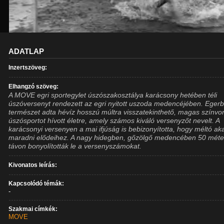
ADATLAP
Inzertszöveg:
Elhangzó szöveg:
A MOVE egri sportegylet úszószakosztálya karácsony hetében téli
úszóversenyt rendezett az egri nyitott uszoda medencéjében. Eger
természet adta hévíz hosszú múltra visszatekinthető, magas színvo
úszósportot hívott életre, amely számos kiváló versenyzőt nevelt. A
karácsonyi versenyen a mai ifjúság is bebizonyította, hogy méltó ak
maradni elődeihez. A nagy hidegben, gőzölgő medencében 50 méte
távon bonyolították le a versenyszámokat.
Kivonatos leírás:
Kapcsolódó témák:
-
Szakmai címkék:
MOVE