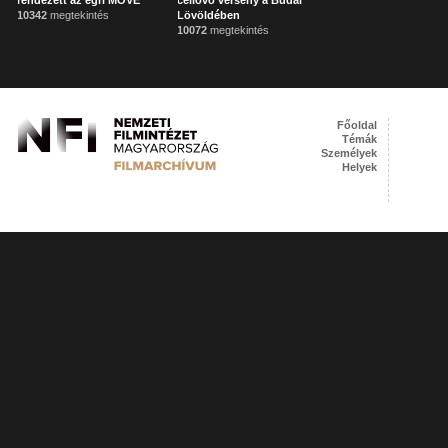
rendezett az egri MOVE
céllövő verseny a Budai
10342
megtekintés
Lövöldében
10072
megtekintés
Főoldal
Témák
Személyek
Helyek