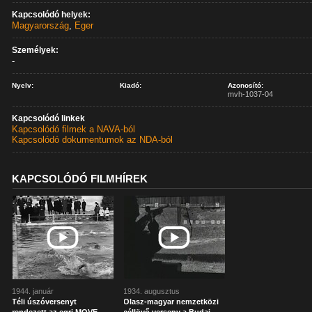
Kapcsolódó helyek:
Magyarország
,
Eger
Személyek:
-
Nyelv:
Kiadó:
Azonosító:
mvh-1037-04
Kapcsolódó linkek
Kapcsolódó filmek a NAVA-ból
Kapcsolódó dokumentumok az NDA-ból
KAPCSOLÓDÓ FILMHÍREK
1944. január
1934. augusztus
Téli úszóversenyt
Olasz-magyar nemzetközi