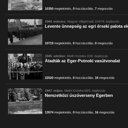
10350
megtekintés
,
0
hozzászólás
,
7
megosztás
1944. március
, Magyar Világhíradó 1047/4. bejátszás
Levente ünnepség az egri érseki palota el
10719
megtekintés
,
0
hozzászólás
,
0
megosztás
1945. október
, Mafirt Krónika 10/6. bejátszás
Átadták az Eger-Putnoki vasútvonalat
22020
megtekintés
,
0
hozzászólás
,
16
megosztás
1947. május
, Mafirt Krónika 66/5. bejátszás
Nemzetközi úszóverseny Egerben
13574
megtekintés
,
0
hozzászólás
,
16
megosztás