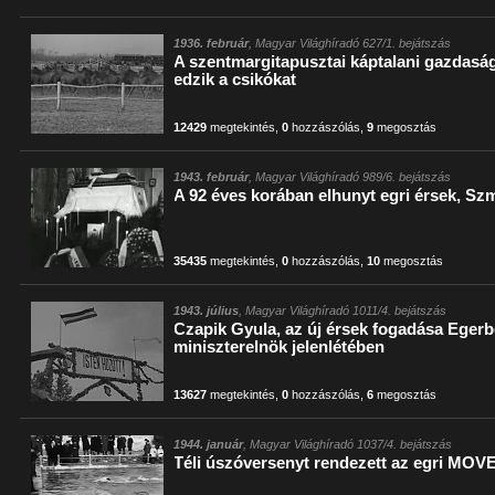
1936. február
, Magyar Világhíradó 627/1. bejátszás
A szentmargitapusztai káptalani gazdasá
edzik a csikókat
12429
megtekintés
,
0
hozzászólás
,
9
megosztás
1943. február
, Magyar Világhíradó 989/6. bejátszás
A 92 éves korában elhunyt egri érsek, Sz
35435
megtekintés
,
0
hozzászólás
,
10
megosztás
1943. július
, Magyar Világhíradó 1011/4. bejátszás
Czapik Gyula, az új érsek fogadása Egerb
miniszterelnök jelenlétében
13627
megtekintés
,
0
hozzászólás
,
6
megosztás
1944. január
, Magyar Világhíradó 1037/4. bejátszás
Téli úszóversenyt rendezett az egri MOV