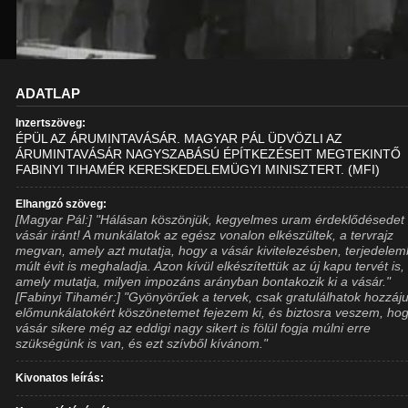
ADATLAP
Inzertszöveg:
ÉPÜL AZ ÁRUMINTAVÁSÁR. MAGYAR PÁL ÜDVÖZLI AZ
ÁRUMINTAVÁSÁR NAGYSZABÁSÚ ÉPÍTKEZÉSEIT MEGTEKINTŐ
FABINYI TIHAMÉR KERESKEDELEMÜGYI MINISZTERT. (MFI)
Elhangzó szöveg:
[Magyar Pál:] "Hálásan köszönjük, kegyelmes uram érdeklődésedet
vásár iránt! A munkálatok az egész vonalon elkészültek, a tervrajz
megvan, amely azt mutatja, hogy a vásár kivitelezésben, terjedele
múlt évit is meghaladja. Azon kívül elkészítettük az új kapu tervét is,
amely mutatja, milyen impozáns arányban bontakozik ki a vásár."
[Fabinyi Tihamér:] "Gyönyörűek a tervek, csak gratulálhatok hozzáju
előmunkálatokért köszönetemet fejezem ki, és biztosra veszem, ho
vásár sikere még az eddigi nagy sikert is fölül fogja múlni erre
szükségünk is van, és ezt szívből kívánom."
Kivonatos leírás: