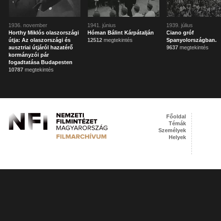
1936. november
1941. június
1939. július
Horthy Miklós olaszországi
Hóman Bálint Kárpátalján
Ciano gróf
útja: Az olaszországi és
12512
megtekintés
Spanyolországban.
ausztriai útjáról hazatérő
9637
megtekintés
kormányzói pár
fogadtatása Budapesten
10787
megtekintés
Főoldal
Témák
Személyek
Helyek