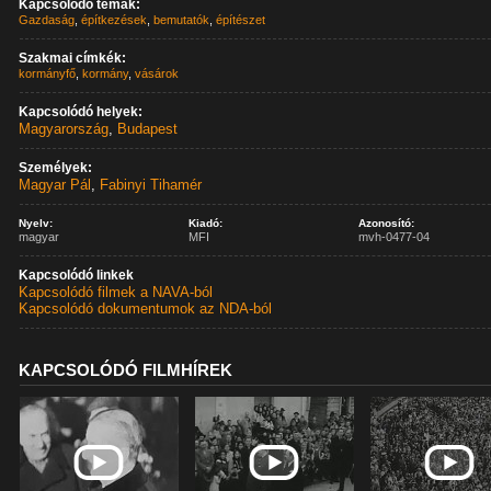
Kapcsolódó témák:
Gazdaság
,
építkezések
,
bemutatók
,
építészet
Szakmai címkék:
kormányfő
,
kormány
,
vásárok
Kapcsolódó helyek:
Magyarország
,
Budapest
Személyek:
Magyar Pál
,
Fabinyi Tihamér
Nyelv:
Kiadó:
Azonosító:
magyar
MFI
mvh-0477-04
Kapcsolódó linkek
Kapcsolódó filmek a NAVA-ból
Kapcsolódó dokumentumok az NDA-ból
KAPCSOLÓDÓ FILMHÍREK