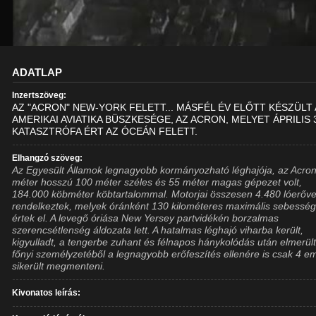
ADATLAP
Inzertszöveg:
AZ "ACRON" NEW-YORK FELETT... MÁSFÉL ÉV ELŐTT KÉSZÜLT
AMERIKAI AVIATIKA BÜSZKESÉGE, AZ ACRON, MELYET ÁPRILIS 
KATASZTRÓFA ÉRT AZ ÓCEÁN FELETT.
Elhangzó szöveg:
Az Egyesült Államok legnagyobb kormányozható léghajója, az Acro
méter hosszú 100 méter széles és 55 méter magas gépezet volt,
184.000 köbméter köbtartalommal. Motorjai összesen 4.480 lóerőve
rendelkeztek, melyek óránként 130 kilométeres maximális sebesség
értek el. A levegő óriása New Yersey partvidékén borzalmas
szerencsétlenség áldozata lett. A hatalmas léghajó viharba került,
kigyulladt, a tengerbe zuhant és félnapos hánykolódás után elmerült
főnyi személyzetéből a legnagyobb erőfeszítés ellenére is csak 4 e
sikerült megmenteni.
Kivonatos leírás: