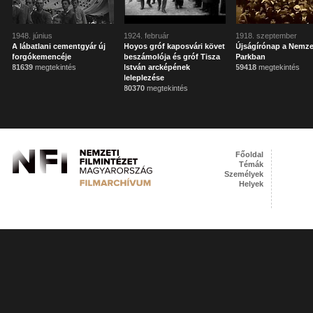
1948. június
1924. február
1918. szeptember
A lábatlani cementgyár új
Hoyos gróf kaposvári követ
Újságírónap a Nemze
forgókemencéje
beszámolója és gróf Tisza
Parkban
81639
megtekintés
István arcképének
59418
megtekintés
leleplezése
80370
megtekintés
Főoldal
Témák
Személyek
Helyek