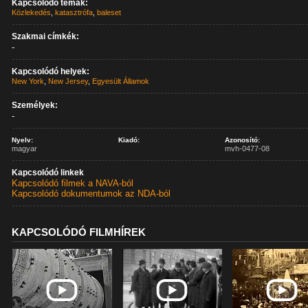
Kapcsolódó témák:
Közlekedés
,
katasztrófa
,
baleset
Szakmai címkék:
-
Kapcsolódó helyek:
New York
,
New Jersey
,
Egyesült Államok
Személyek:
-
Nyelv:
Kiadó:
Azonosító:
magyar
mvh-0477-08
Kapcsolódó linkek
Kapcsolódó filmek a NAVA-ból
Kapcsolódó dokumentumok az NDA-ból
KAPCSOLÓDÓ FILMHÍREK