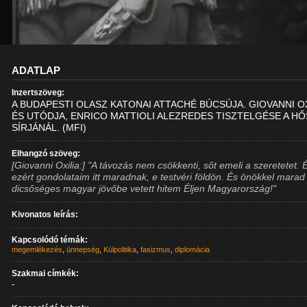
ADATLAP
Inzertszöveg:
A BUDAPESTI OLASZ KATONAI ATTACHÉ BÚCSÚJA. GIOVANNI OX
ÉS UTÓDJA, ENRICO MATTIOLI ALEZREDES TISZTELGÉSE A H
SÍRJÁNÁL. (MFI)
Elhangzó szöveg:
[Giovanni Oxilia:] "A távozás nem csökkenti, sőt emeli a szeretetet.
ezért gondolataim itt maradnak, e testvéri földön. És önökkel marad
dicsőséges magyar jövőbe vetett hitem Éljen Magyarország!"
Kivonatos leírás:
Kapcsolódó témák:
megemlékezés
,
ünnepség
,
Külpolitika
,
fasizmus
,
diplomácia
Szakmai címkék:
-