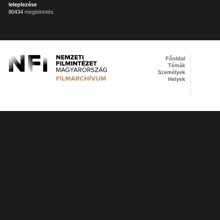
leleplezése
80434
megtekintés
Főoldal
Témák
Személyek
Helyek