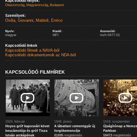
Kapcsolódó helyek:
Olaszország
,
Magyarország
,
Budapest
Személyek:
Oxilia, Giovanni
,
Mattioli, Enrico
Nyelv:
Kiadó:
Azonosító:
magyar
MFI
mvh-0477-01
Kapcsolódó linkek
Kapcsolódó filmek a NAVA-ból
Kapcsolódó dokumentumok az NDA-ból
KAPCSOLÓDÓ FILMHÍREK
1924. február
1948. június
1918. szeptember
Hoyos gróf kaposvári követ
A lábatlani cementgyár új
Újságírónap a Nemze
beszámolója és gróf Tisza
forgókemencéje
Parkban
István arcképének
81695
megtekintés
59473
megtekintés