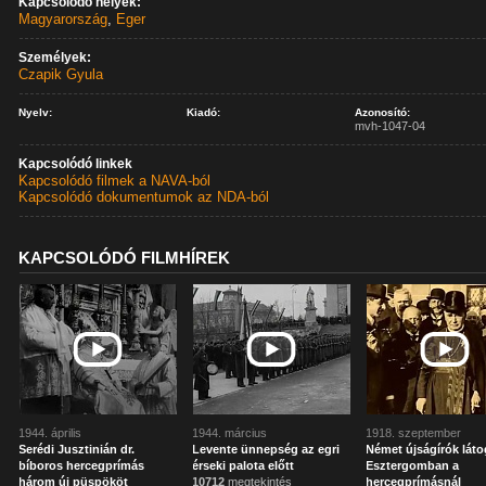
Kapcsolódó helyek:
Magyarország
,
Eger
Személyek:
Czapik Gyula
Nyelv:
Kiadó:
Azonosító:
mvh-1047-04
Kapcsolódó linkek
Kapcsolódó filmek a NAVA-ból
Kapcsolódó dokumentumok az NDA-ból
KAPCSOLÓDÓ FILMHÍREK
1944. április
1944. március
1918. szeptember
Serédi Jusztinián dr.
Levente ünnepség az egri
Német újságírók lát
bíboros hercegprímás
érseki palota előtt
Esztergomban a
három új püspököt
10712
megtekintés
hercegprímásnál