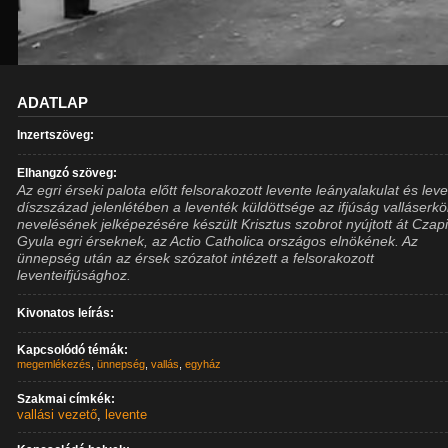
ADATLAP
Inzertszöveg:
Elhangzó szöveg:
Az egri érseki palota előtt felsorakozott levente leányalakulat és lev
díszszázad jelenlétében a leventék küldöttsége az ifjúság valláserkö
nevelésének jelképezésére készült Krisztus szobrot nyújtott át Czap
Gyula egri érseknek, az Actio Catholica országos elnökének. Az
ünnepség után az érsek szózatot intézett a felsorakozott
leventeifjúsághoz.
Kivonatos leírás:
Kapcsolódó témák:
megemlékezés
,
ünnepség
,
vallás
,
egyház
Szakmai címkék:
vallási vezető
,
levente