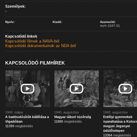
Személyek:
-
Nyelv:
Kiadó:
Azonosító:
mvh-1047-01
Kapcsolódó linkek
Kapcsolódó filmek a NAVA-ból
Kapcsolódó dokumentumok az NDA-ból
KAPCSOLÓDÓ FILMHÍREK
1943. május
1940. augusztus
1942. augusztus
A haditudósítók kiállítása a
Magyar tábori tüzérség
Erdélyi gyermekek
Vigadóban
11886
megtekintés
nyaraltatása a Koloz
11399
megtekintés
megyei Jegenyei
üdülőtelepen
13364
megtekintés