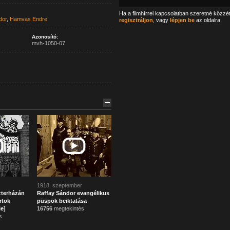
Ha a filmhírrel kapcsolatban szeretné közzé
dor
,
Hamvas Endre
regisztráljon
, vagy
lépjen be
az oldalra.
Azonosító:
mvh-1050-07
1918. szeptember
zterházán
Raffay Sándor evangélikus
rtok
püspök beiktatása
e]
16756
megtekintés
s