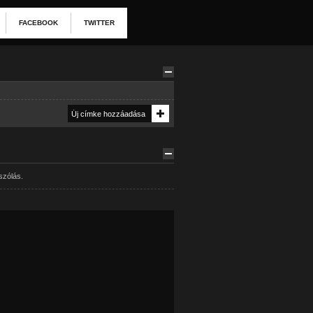
FACEBOOK
TWITTER
szólás.