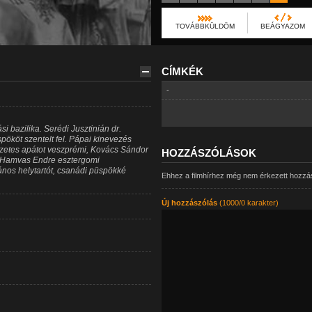
TOVÁBBKÜLDÖM
BEÁGYAZOM
CÍMKÉK
-
si bazilika. Serédi Jusztinián dr.
ököt szentelt fel. Pápai kinevezés
mzetes apátot veszprémi, Kovács Sándor
HOZZÁSZÓLÁSOK
, Hamvas Endre esztergomi
ános helytartót, csanádi püspökké
Ehhez a filmhírhez még nem érkezett hozzá
Új hozzászólás
(1000/0 karakter)