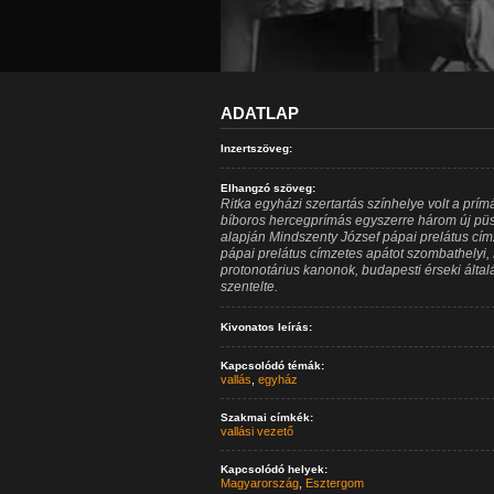
ADATLAP
Inzertszöveg:
Elhangzó szöveg:
Ritka egyházi szertartás színhelye volt a prímá
bíboros hercegprímás egyszerre három új püsp
alapján Mindszenty József pápai prelátus cí
pápai prelátus címzetes apátot szombathelyi
protonotárius kanonok, budapesti érseki által
szentelte.
Kivonatos leírás:
Kapcsolódó témák:
vallás
,
egyház
Szakmai címkék:
vallási vezető
Kapcsolódó helyek:
Magyarország
,
Esztergom