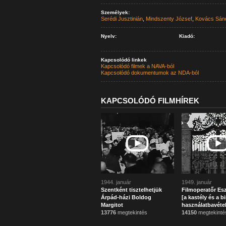
Személyek:
Serédi Jusztinián
,
Mindszenty József
,
Kovács Sán
Nyelv:
Kiadó:
Kapcsolódó linkek
Kapcsolódó filmek a NAVA-ból
Kapcsolódó dokumentumok az NDA-ból
KAPCSOLÓDÓ FILMHÍREK
1944. január
1949. január
Szentként tisztelhetjük
Filmoperatőr Es
Árpád-házi Boldog
[a kastély és a bi
Margitot
használatbavétel
13776
megtekintés
14150
megtekinté