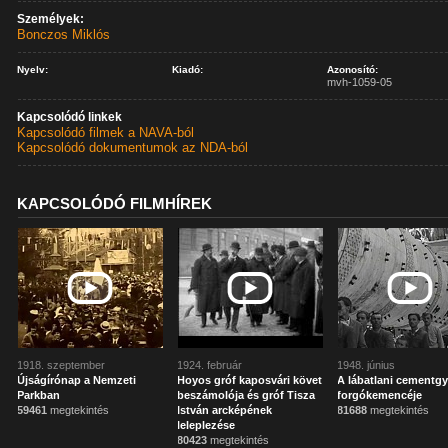
Személyek:
Bonczos Miklós
Nyelv:
Kiadó:
Azonosító:
mvh-1059-05
Kapcsolódó linkek
Kapcsolódó filmek a NAVA-ból
Kapcsolódó dokumentumok az NDA-ból
KAPCSOLÓDÓ FILMHÍREK
1918. szeptember
1924. február
1948. június
Újságírónap a Nemzeti
Hoyos gróf kaposvári követ
A lábatlani cementgy
Parkban
beszámolója és gróf Tisza
forgókemencéje
59461
megtekintés
István arcképének
81688
megtekintés
leleplezése
80423
megtekintés