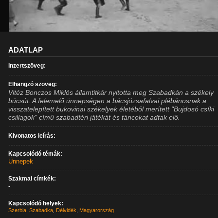
ADATLAP
Inzertszöveg:
Elhangzó szöveg:
Vitéz Bonczos Miklós államtitkár nyitotta meg Szabadkán a székely
búcsút. A felemelő ünnepségen a bácsjózsafalvai plébánosnak a
visszatelepített bukovinai székelyek életéből merített "Bujdosó csíki
csillagok" című szabadtéri játékát és táncokat adtak elő.
Kivonatos leírás:
Kapcsolódó témák:
Ünnepek
Szakmai címkék:
-
Kapcsolódó helyek:
Szerbia
,
Szabadka
,
Délvidék
,
Magyarország