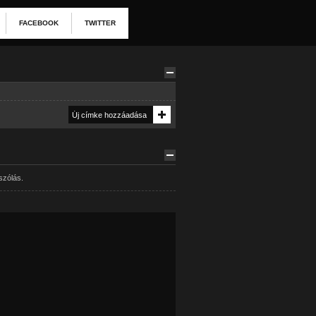
FACEBOOK
TWITTER
szólás.