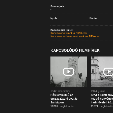
Személyek:
-
Nyelv:
Kiadó:
Kapcsolódó linkek
Kapcsolódó filmek a NAVA-ból
Kapcsolódó dokumentumok az NDA-ból
KAPCSOLÓDÓ FILMHÍREK
1942. december
1944. június
Hősi emlékmű és
Stryj a keleti ar
országzászló avatás
küzdő honvédek
Sárisápon
hadműveleti köz
16701
megtekintés
11871
megtekinté