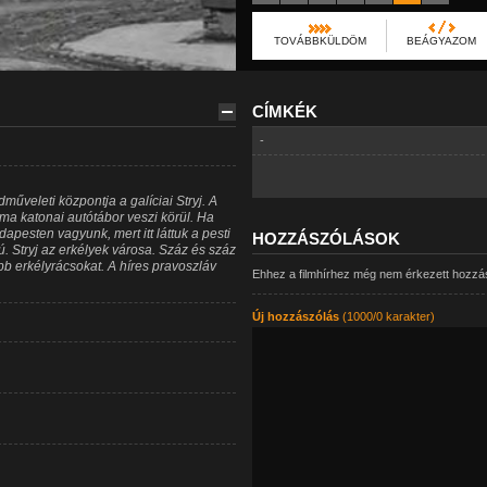
TOVÁBBKÜLDÖM
BEÁGYAZOM
CÍMKÉK
-
űveleti központja a galíciai Stryj. A
ma katonai autótábor veszi körül. Ha
dapesten vagyunk, mert itt láttuk a pesti
HOZZÁSZÓLÁSOK
 Stryj az erkélyek városa. Száz és száz
b erkélyrácsokat. A híres pravoszláv
Ehhez a filmhírhez még nem érkezett hozzá
Új hozzászólás
(1000/0 karakter)