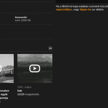
Ha a filmhírrel kapcsolatban szeretné közzé
regisztráljon
, vagy
lépjen be
az oldalra.
Azonosító:
mvh-1059-06
1941. május
cvonalon
Irak
 egyik
11029
megtekintés
pontja
s