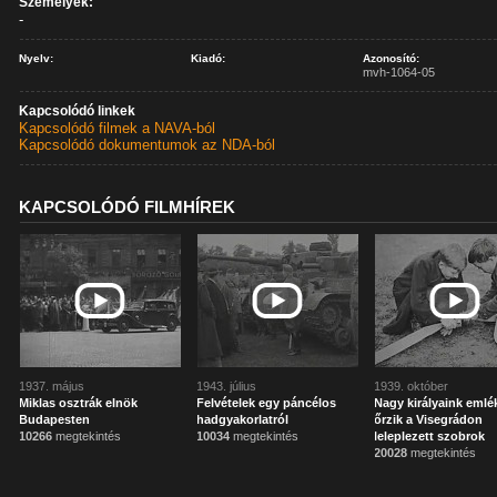
Személyek:
-
Nyelv:
Kiadó:
Azonosító:
mvh-1064-05
Kapcsolódó linkek
Kapcsolódó filmek a NAVA-ból
Kapcsolódó dokumentumok az NDA-ból
KAPCSOLÓDÓ FILMHÍREK
1937. május
1943. július
1939. október
Miklas osztrák elnök
Felvételek egy páncélos
Nagy királyaink emlé
Budapesten
hadgyakorlatról
őrzik a Visegrádon
10266
megtekintés
10034
megtekintés
leleplezett szobrok
20028
megtekintés