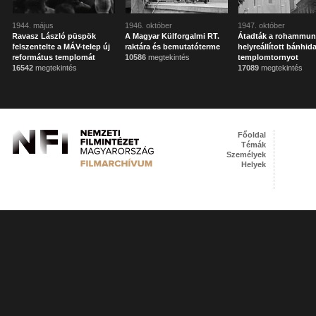
1944. május
1946. október
1947. október
Ravasz László püspök
A Magyar Külforgalmi RT.
Átadták a rohammun
felszentelte a MÁV-telep új
raktára és bemutatóterme
helyreállított bánhida
református templomát
10586
megtekintés
templomtornyot
16542
megtekintés
17089
megtekintés
Főoldal
Témák
Személyek
Helyek