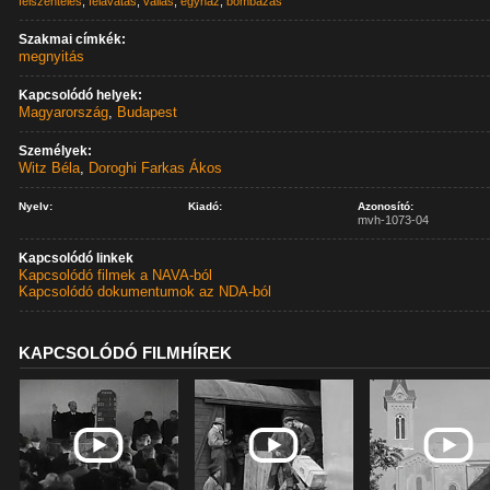
felszentelés
,
felavatás
,
vallás
,
egyház
,
bombázás
Szakmai címkék:
megnyitás
Kapcsolódó helyek:
Magyarország
,
Budapest
Személyek:
Witz Béla
,
Doroghi Farkas Ákos
Nyelv:
Kiadó:
Azonosító:
mvh-1073-04
Kapcsolódó linkek
Kapcsolódó filmek a NAVA-ból
Kapcsolódó dokumentumok az NDA-ból
KAPCSOLÓDÓ FILMHÍREK