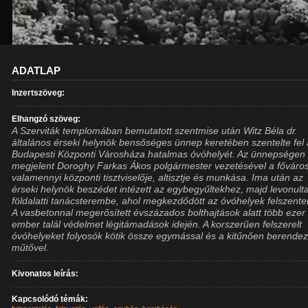
ADATLAP
Inzertszöveg:
Elhangzó szöveg:
A Szerviták templomában bemutatott szentmise után Witz Béla dr.
általános érseki helynök bensőséges ünnep keretében szentelte fel 
Budapesti Központi Városháza hatalmas óvóhelyét. Az ünnepségen
megjelent Doroghy Farkas Ákos polgármester vezetésével a főváro
valamennyi központi tisztviselője, altisztje és munkása. Ima után az
érseki helynök beszédet intézett az egybegyűltekhez, majd levonult
földalatti tanácsterembe, ahol megkezdődött az óvóhelyek felszente
A vasbetonnal megerősített évszázados bolthajtások alatt több ezer
ember talál védelmet légitámadások idején. A korszerűen felszerelt
óvóhelyeket folyosók kötik össze egymással és a kitűnően berendez
műtővel.
Kivonatos leírás:
Kapcsolódó témák: