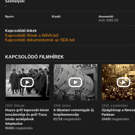
Személyek:
-
Nyelv:
Kiadó:
Azonosító:
mvh-1082-03
Kapcsolódó linkek
Kapcsolódó filmek a NAVA-ból
Kapcsolódó dokumentumok az NDA-ból
KAPCSOLÓDÓ FILMHÍREK
1924. február
1948. június
1918. szeptember
Hoyos gróf kaposvári követ
A lábatlani cementgyár új
Újságírónap a Nemze
beszámolója és gróf Tisza
forgókemencéje
Parkban
István arcképének
81718
megtekintés
59489
megtekintés
leleplezése
80455
megtekintés