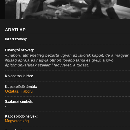
ADATLAP
Inzertszöveg:
Elhangzó szöveg:
A háború átmenetileg bezárta ugyan az iskolák kapuit, de a magyar
ifjúság apraja és nagyja otthon tovább tanul és gyűjti a jövő
építőmunkájának szellemi fegyverét, a tudást.
Kivonatos leírás:
Kapcsolódó témák:
Oktatás
,
Háború
Szakmai címkék:
-
Kapcsolódó helyek:
Magyarország