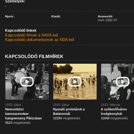
Személyek:
-
Nyelv:
Kiadó:
Azonosító:
mvh-1082-07
Kapcsolódó linkek
Kapcsolódó filmek a NAVA-ból
Kapcsolódó dokumentumok az NDA-ból
KAPCSOLÓDÓ FILMHÍREK
1933. július
1919. július
1933. február
Nemzetközi
Nyaraló proletárok a
A székesfőváros
katonazenekar-
Balatonnál
ínségkonyhái
hangverseny Párizsban
32284
megtekintés
11668
megtekintés
9524
megtekintés