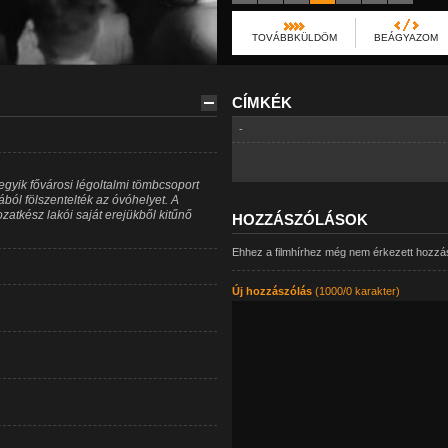
TOVÁBBKÜLDÖM
BEÁGYAZOM
CÍMKÉK
-
egyik fővárosi légoltalmi tömbcsoport
ból fölszentelték az óvóhelyet. A
zatkész lakói saját erejükből kitűnő
HOZZÁSZÓLÁSOK
Ehhez a filmhírhez még nem érkezett hozzá
Új hozzászólás
(1000/0 karakter)