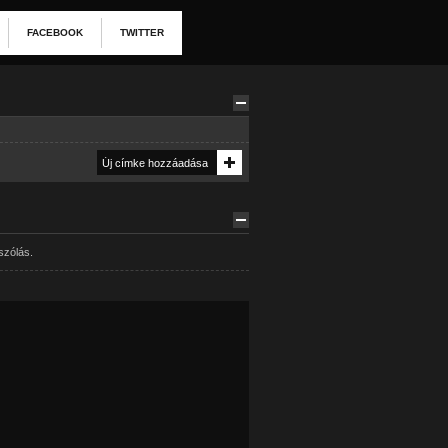
FACEBOOK
TWITTER
szólás.