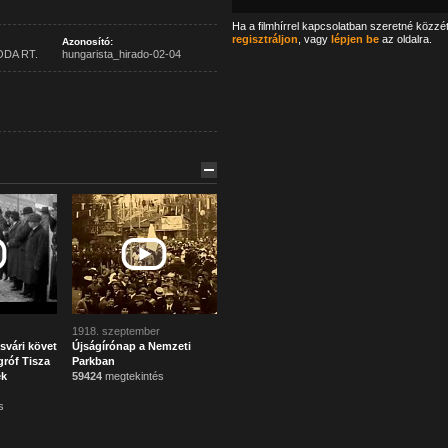
Ha a filmhírrel kapcsolatban szeretné közzé
regisztráljon
, vagy
lépjen be
az oldalra.
Azonosító:
ODA RT.
hungarista_hirado-02-04
1918. szeptember
svári követ
Újságírónap a Nemzeti
róf Tisza
Parkban
ek
59424
megtekintés
s