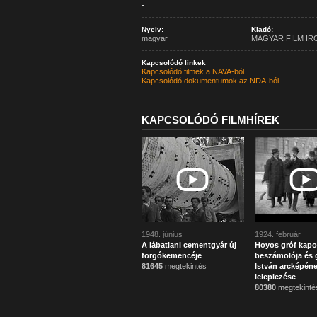
-
Nyelv:
Kiadó:
magyar
MAGYAR FILM IR
Kapcsolódó linkek
Kapcsolódó filmek a NAVA-ból
Kapcsolódó dokumentumok az NDA-ból
KAPCSOLÓDÓ FILMHÍREK
1948. június
1924. február
A lábatlani cementgyár új
Hoyos gróf kapo
forgókemencéje
beszámolója és g
81645
megtekintés
István arcképén
leleplezése
80380
megtekinté