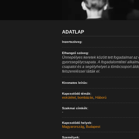
ADATLAP
Inzertszöveg:
Elhangzó szöveg:
Ünnepélyes keretek között tett fogadalmat az 
gyorssegélycsapata. A fogadalomtétel alkalmá
csapatot és a segélyhelyet a tömbcsoport áldo
felszereléssel látták el.
Kivonatos leírás:
Kapcsolódó témák:
eskütétel
,
bombázás
,
Háború
Szakmai címkék:
-
Kapcsolódó helyek:
Magyarország
,
Budapest
Személyek: