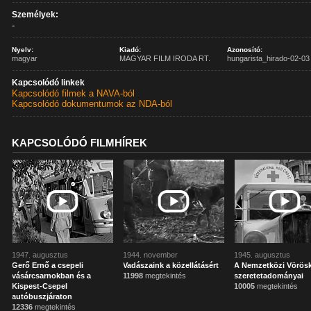
Személyek:
-
Nyelv:
Kiadó:
Azonosító:
magyar
MAGYAR FILM IRODA RT.
hungarista_hirado-02-03
Kapcsolódó linkek
Kapcsolódó filmek a NAVA-ból
Kapcsolódó dokumentumok az NDA-ból
KAPCSOLÓDÓ FILMHÍREK
1947. augusztus
1944. november
1945. augusztus
Gerő Ernő a csepeli
Vadászaink a közellátásért
A Nemzetközi Vörösk
vásárcsarnokban és a
11998
megtekintés
szeretetadományai
Kispest-Csepel
10005
megtekintés
autóbuszjáraton
12336
megtekintés