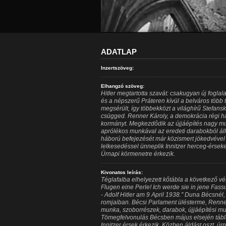
ADATLAP
Inzertszöveg:
Elhangzó szöveg:
Hitler megtartotta szavát: csakugyan új fogla
és a népszerű Práteren kívül a belváros több 
megsérült, így többekközt a világhírű Stefans
csügged. Renner Károly, a demokrácia régi h
kormányt. Megkezdődik az újjáépítés nagy mun
aprólékos munkával az eredeti darabokból állí
háború befejezését már közismert jókedvével
lelkesedéssel ünneplik Innitzer herceg-érseket
Úrnapi körmenetre érkezik.
Kivonatos leírás:
Téglafalba elhelyezett kőtábla a következő vése
Flugen eine Perle! Ich werde sie in jene Fassu
- Adolf Hitler am 9 April 1938." Duna Bécsnél,
romjaiban. Bécsi Parlament ülésterme, Renne
munka, szoborrészek, darabok, újjáépítési mu
Tömegfelvonulás Bécsben május elsején táblák
Innitzer érsek érkezik, Közben áldást oszt, úr