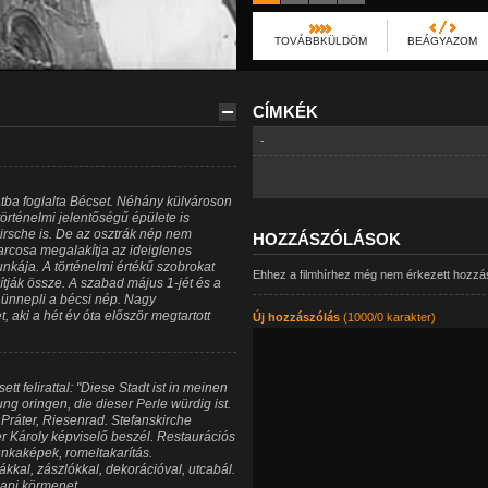
TOVÁBBKÜLDÖM
BEÁGYAZOM
CÍMKÉK
-
latba foglalta Bécset. Néhány külvároson
történelmi jelentőségű épülete is
kirsche is. De az osztrák nép nem
HOZZÁSZÓLÁSOK
arcosa megalakítja az ideiglenes
kája. A történelmi értékű szobrokat
Ehhez a filmhírhez még nem érkezett hozzá
tják össze. A szabad május 1-jét és a
 ünnepli a bécsi nép. Nagy
, aki a hét év óta először megtartott
Új hozzászólás
(1000/0 karakter)
tt felirattal: "Diese Stadt ist in meinen
ng oringen, die dieser Perle würdig ist.
 Práter, Riesenrad. Stefanskirche
r Károly képviselő beszél. Restaurációs
nkaképek, romeltakarítás.
kal, zászlókkal, dekorációval, utcabál.
napi körmenet.