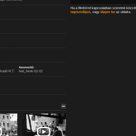
Ha a filmhírrel kapcsolatban szeretné közzé
regisztráljon
, vagy
lépjen be
az oldalra.
Azonosító:
íradó R.T.
heti_hirek-01-01