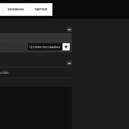
FACEBOOK
TWITTER
szólás.