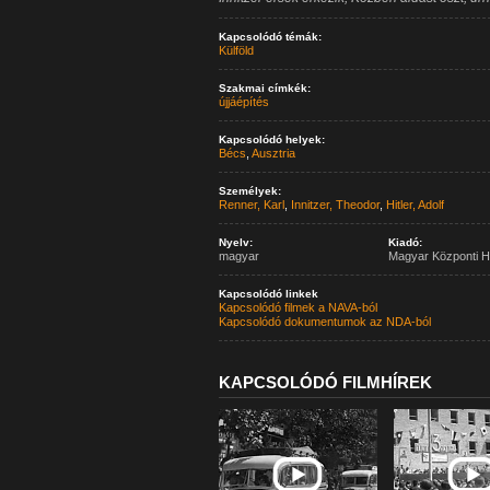
Kapcsolódó témák:
Külföld
Szakmai címkék:
újjáépítés
Kapcsolódó helyek:
Bécs
,
Ausztria
Személyek:
Renner, Karl
,
Innitzer, Theodor
,
Hitler, Adolf
Nyelv:
Kiadó:
magyar
Magyar Központi H
Kapcsolódó linkek
Kapcsolódó filmek a NAVA-ból
Kapcsolódó dokumentumok az NDA-ból
KAPCSOLÓDÓ FILMHÍREK