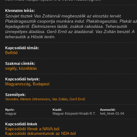
Kivonatos leírás:
Szovjet tisztek Vas Zoltánnál megbeszélik az elosztás tervét.
Plakátragasztók csoportja munkára indul. Plakátragasztás. Plakát az
fejadagokról. Élelmiszeres ládák, zsákok rakodása. Teherautók
ünnepélyes átadása. Gerő Ernő az átadásnál. Vas Zoltán beszél. A
teherautók a Hősök terén.
Kapcsolódó témák:
Belföld
Szakmai címkék:
segély
,
közellátás
Kapcsolódó helyek:
Magyarország
,
Budapest
Személyek:
Vorosilov, Kliment Jefremovics
,
Vas Zoltán
,
Gerő Ernő
Nyelv:
Kiadó:
Azonosító:
magyar
Magyar Központi Híradó R.T.
heti_hirek-01-04
Kapcsolódó linkek
Kapcsolódó filmek a NAVA-ból
Kapcsolódó dokumentumok az NDA-ból