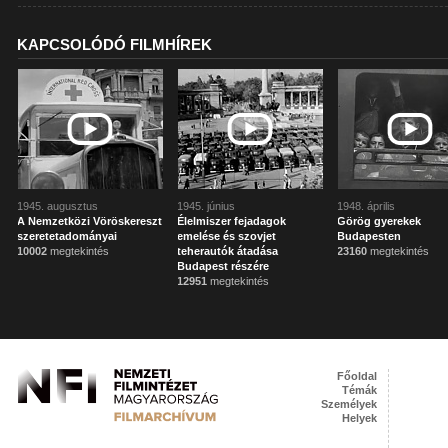
KAPCSOLÓDÓ FILMHÍREK
1945. augusztus
1945. június
1948. április
A Nemzetközi Vöröskereszt
Élelmiszer fejadagok
Görög gyerekek
szeretetadományai
emelése és szovjet
Budapesten
10002
megtekintés
teherautók átadása
23160
megtekintés
Budapest részére
12951
megtekintés
Főoldal
Témák
Személyek
Helyek