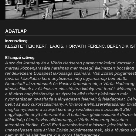
ADATLAP
Inzertszöveg:
KÉSZÍTETTÉK: KERTI LAJOS, HORVÁTH FERENC, BERENDIK IS
Elhangzó szöveg:
A szovjet kormány és a Vörös Hadsereg parancsnoksága Vorosilov
marsall közbenjárására hatalmas mennyiségű élelmiszert bocsátott
rendelkezésre Budapest lakossága számára. Vas Zoltán polgármest
főváros közellátási kormánybiztosa még ugyanaznap bemutatta
Neuestadt alezredesnek és Pavlov örmesternek, a Vörös Hadsereg
képviselőinek az élelmiszer elosztására kidolgozott tervét. Másnap 
a főváros nagyközönsége az éjszaka elkészített plakátokon már
nyomtatásban olvashatja a lényegesen felemelt új fejadagokat. Dél
befut az első cukorszállítmány. A főváros élelmiszerellátásának tová
megkönnyítésére a szovjet kormány rendelkezésre bocsátott 250
nagyteljesítményű teherautót is. A hatalmas gépkocsiparkot díszes ti
küldöttség élén Pavlov altábornagy, a Vörös Hadsereg helyettes
intendáns-főnöke, Gerő Ernő kereskedelmi miniszter jelenlétében
ünnepélyesen adta át Vas Zoltán polgármesternek, aki a főváros so
nem múló háláját fejezte ki a Vörös Hadseregnek.