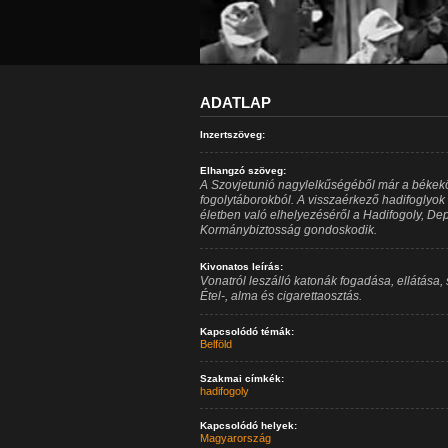
ADATLAP
Inzertszöveg:
Elhangzó szöveg:
A Szovjetunió nagylelkűségéből már a békekö
fogolytáborokból. A visszaérkező hadifoglyok
életben való elhelyezéséről a Hadifogoly, Dep
Kormánybiztosság gondoskodik.
Kivonatos leírás:
Vonatról leszálló katonák fogadása, ellátása,
Étel-, alma és cigarettaosztás.
Kapcsolódó témák:
Belföld
Szakmai címkék:
hadifogoly
Kapcsolódó helyek:
Magyarország