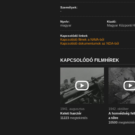
Személyek:
-
Nyelv:
Kiadó:
magyar
Magyar Központi H
Kapcsolódó linkek
Kapcsolódó filmek a NAVA-ból
Kapcsolódó dokumentumok az NDA-ból
KAPCSOLÓDÓ FILMHÍREK
1941. augusztus
1942. október
Keleti harctér
A honvédség fel
11223
megtekintés
a télre
10500
megtekinté