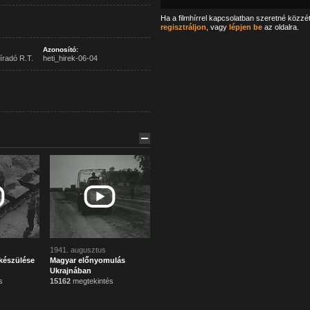
Ha a filmhírrel kapcsolatban szeretné közzé
regisztráljon
, vagy
lépjen be
az oldalra.
Azonosító:
íradó R.T.
heti_hirek-06-04
1941. augusztus
készülése
Magyar előnyomulás
Ukrajnában
s
15162
megtekintés