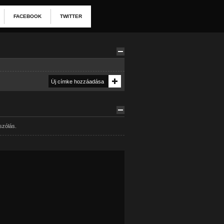
FACEBOOK
TWITTER
szólás.