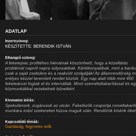
ADATLAP
Inzertszöveg:
KÉSZÍTETTE: BERENDIK ISTVÁN
Elhangzó szöveg:
A feketepiac profitéhes hiénáinak köszönhető, hogy a közellátás
problémái napról napra súlyosabbak. Kártékonyabbak, mint a bacilu
csak a saját zsebükre és a reakciót szolgálják! Az államrendőrség m
erélyes kézzel teremtett rendet köztük. Egy nap alatt több mint 400
feketeárust fogtak el és internáltak. Most szemételtakarítással és e
közmunkákkal vezekelnek bűneikért.
Kivonatos leírás:
Spekulánsok, zugárusok az utcán. Feketézők csoportja romeltakarít
munkára indul szekereket húzva maguk után. Rendőrök kísérik őket
Kapcsolódó témák:
Gazdaság
,
fegyveres erők