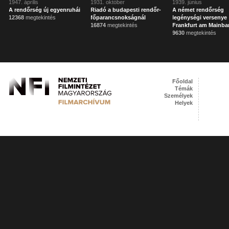
1947. április
1931. október
1939. június
A rendőrség új egyenruhái
Riadó a budapesti rendőr-
A német rendőrség
12368
megtekintés
főparancsnokságnál
legénységi versenye
16874
megtekintés
Frankfurt am Mainba
9630
megtekintés
Főoldal
Témák
Személyek
Helyek