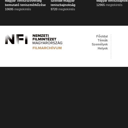
Magyar Teniszszövetség
Szlovák-magyar
Magyar teniszbajno
bemutató teniszmérkőzése
teniszbajnokság
12965
megtekintés
10695
megtekintés
9720
megtekintés
Főoldal
Témák
Személyek
Helyek