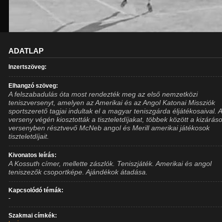
ADATLAP
Inzertszöveg:
Elhangzó szöveg:
A felszabadulás óta most rendezték meg az első nemzetközi
teniszversenyt, amelyen az Amerikai és az Angol Katonai Missziók
sportszerető tagjai indultak el a magyar teniszgárda éljátékosaival. 
verseny végén kiosztották a tiszteletdíjakat, többek között a kizárás
versenyben résztvevő McNeb angol és Merill amerikai játékosok
tiszteletdíjait.
Kivonatos leírás:
A Kossuth címer, mellette zászlók. Teniszjáték. Amerikai és angol
teniszezők csoportképe. Ajándékok átadása.
Kapcsolódó témák:
-
Szakmai címkék: