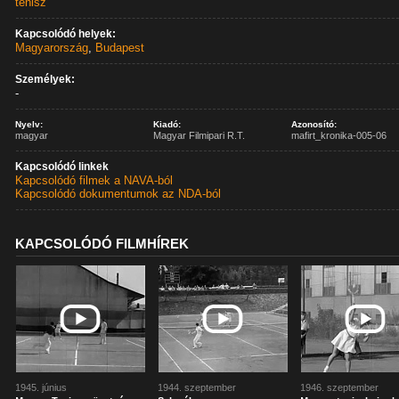
tenisz
Kapcsolódó helyek:
Magyarország
,
Budapest
Személyek:
-
Nyelv:
Kiadó:
Azonosító:
magyar
Magyar Filmipari R.T.
mafirt_kronika-005-06
Kapcsolódó linkek
Kapcsolódó filmek a NAVA-ból
Kapcsolódó dokumentumok az NDA-ból
KAPCSOLÓDÓ FILMHÍREK
1945. június
1944. szeptember
1946. szeptember