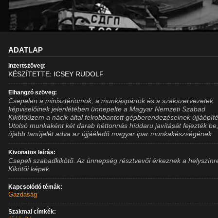
ADATLAP
Inzertszöveg:
KÉSZÍTETTE: ICSEY RUDOLF
Elhangzó szöveg:
Csepelen a minisztériumok, a munkáspártok és a szakszervezetek
képviselőinek jelenlétében ünnepelte a Magyar Nemzeti Szabad
Kikötőüzem a nácik által felrobbantott gépberendezéseinek újjáépíté
Utolsó munkaként két darab héttonnás híddaru javítását fejezték be
újabb tanújelét adva az újjáéledő magyar ipar munkakészségének.
Kivonatos leírás:
Csepeli szabadkikötő. Az ünnepség résztvevői érkeznek a helyszínr
Kikötői képek.
Kapcsolódó témák:
Gazdaság
Szakmai címkék: