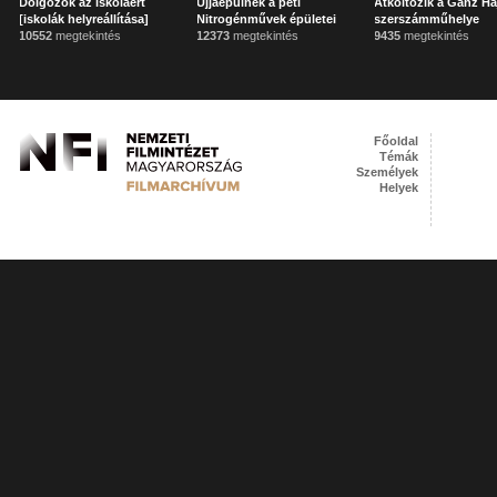
Dolgozók az iskoláért
Újjáépülnek a péti
Átköltözik a Ganz H
[iskolák helyreállítása]
Nitrogénművek épületei
szerszámműhelye
10552
megtekintés
12373
megtekintés
9435
megtekintés
Főoldal
Témák
Személyek
Helyek