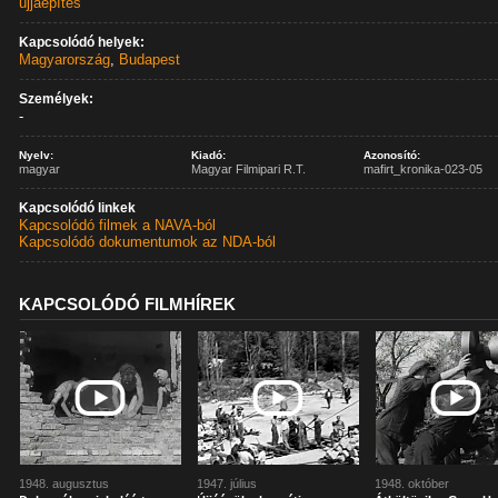
újjáépítés
Kapcsolódó helyek:
Magyarország
,
Budapest
Személyek:
-
Nyelv:
Kiadó:
Azonosító:
magyar
Magyar Filmipari R.T.
mafirt_kronika-023-05
Kapcsolódó linkek
Kapcsolódó filmek a NAVA-ból
Kapcsolódó dokumentumok az NDA-ból
KAPCSOLÓDÓ FILMHÍREK
1948. augusztus
1947. július
1948. október