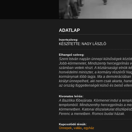
ADATLAP
Inzertszöveg:
KÉSZÍTETTE: NAGY LÁSZLÓ
Elhangzó szöveg:
Szent István napján ünnepi külsőségek közöt
Jobb-körmenetet, Mindszenty hercegprímás v
számban vettek részt. A köztársasági elnök ké
honvédelmi miniszter, a kormány részéről Nag
kormánynak több tagja. Ma a demokráciában 
királyt ünnepelheti, aki nem csak akarta, han
az ország függetlenségét külső és belső ell
Kivonatos leírás:
A Bazilika főbejárata. Körmenet indul a templ
templomból. Mindszenthy hercegprímás a men
körmenetben. Katonai díszalakulat díszlépés
Ferenc a menetben. Romos budai házak.
Kapcsolódó témák:
Ünnepek
,
vallás
,
egyház