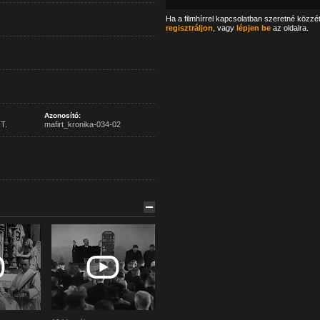
Ha a filmhírrel kapcsolatban szeretné közzé
regisztráljon
, vagy
lépjen be
az oldalra.
Azonosító:
T.
mafirt_kronika-034-02