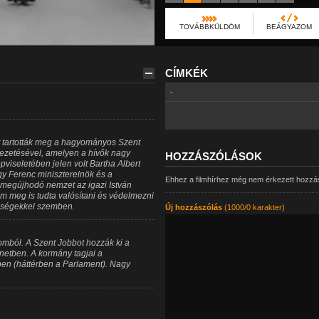
TOVÁBBKÜLDÖM
BEÁGYAZOM
CÍMKÉK
-
t tartották meg a hagyományos Szent
ezetésével, amelyen a hívők nagy
HOZZÁSZÓLÁSOK
pviseletében jelen volt Bartha Albert
y Ferenc miniszterelnök és a
Ehhez a filmhírhez még nem érkezett hozzá
megújhodó nemzet az igazi István
em meg is tudta valósítani és védelmezni
enségekkel szemben.
Új hozzászólás
(1000/0 karakter)
omból. A Szent Jobbot hozzák ki a
etben. A kormány tagjai a
ben (háttérben a Parlament). Nagy