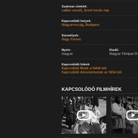
Szakmai címkék:
vallási vezető
,
Szent István nap
Kapcsolódó helyek:
Magyarország
,
Budapest
Személyek:
Nagy Ferenc
Nyelv:
Kiadó:
magyar
Magyar Filmipari R.
Kapcsolódó linkek
Kapcsolódó filmek a NAVA-ból
Kapcsolódó dokumentumok az NDA-ból
KAPCSOLÓDÓ FILMHÍREK