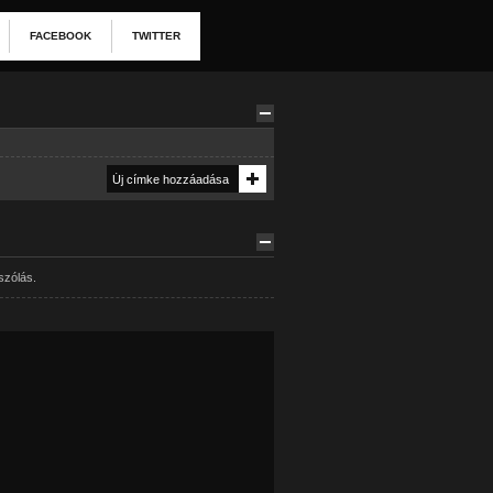
FACEBOOK
TWITTER
szólás.