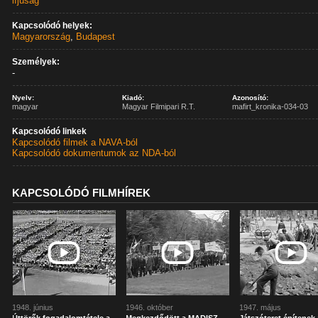
ifjúság
Kapcsolódó helyek:
Magyarország
,
Budapest
Személyek:
-
Nyelv:
Kiadó:
Azonosító:
magyar
Magyar Filmipari R.T.
mafirt_kronika-034-03
Kapcsolódó linkek
Kapcsolódó filmek a NAVA-ból
Kapcsolódó dokumentumok az NDA-ból
KAPCSOLÓDÓ FILMHÍREK
1948. június
1946. október
1947. május