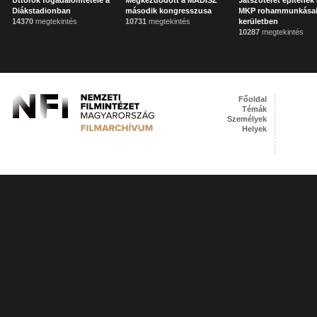
Úttörők fogadalomtétele a
Megkezdődött a MADISZ
Játszóteret építenek
Diákstadionban
második kongresszusa
MKP rohammunkásai 
14370
megtekintés
10731
megtekintés
kerületben
10287
megtekintés
Főoldal
Témák
Személyek
Helyek