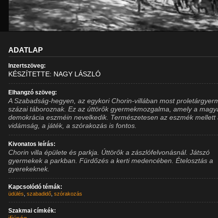
ADATLAP
Inzertszöveg:
KÉSZÍTETTE: NAGY LÁSZLÓ
Elhangzó szöveg:
A Szabadság-hegyen, az egykori Chorin-villában most proletárgye
százai táboroznak. Ez az úttörők gyermekmozgalma, amely a magy
demokrácia eszméin nevelkedik. Természetesen az eszmék mellett
vidámság, a játék, a szórakozás is fontos.
Kivonatos leírás:
Chorin villa épülete és parkja. Úttörők a zászlófelvonásnál. Játszó
gyermekek a parkban. Fürdőzés a kerti medencében. Ételosztás a
gyerekeknek.
Kapcsolódó témák:
üdülés
,
szabadidő
,
szórakozás
Szakmai címkék: