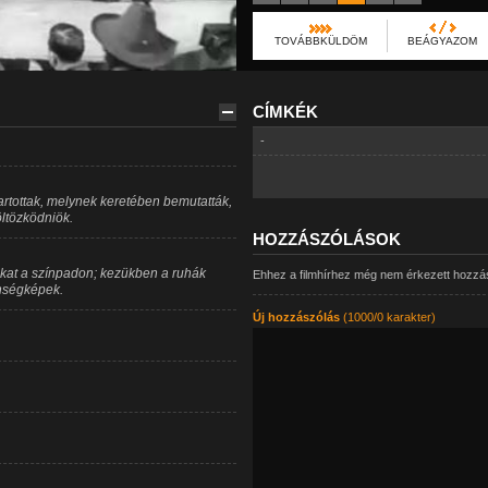
TOVÁBBKÜLDÖM
BEÁGYAZOM
CÍMKÉK
-
rtottak, melynek keretében bemutatták,
öltözködniök.
HOZZÁSZÓLÁSOK
ókat a színpadon; kezükben a ruhák
Ehhez a filmhírhez még nem érkezett hozzá
önségképek.
Új hozzászólás
(1000/0 karakter)