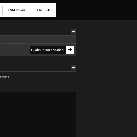
FACEBOOK
TWITTER
szólás.