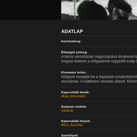
ADATLAP
Inzertszöveg:
Elhangzó szöveg:
A bécsi városházán nagyszabású divatrevüt ta
hogyan kellene a hölgyeknek reggeltől estig 
Kivonatos leírás:
Hölgyek mutatják be a legújabb ruhakollekci
sorszámai. A háttérben zenekar játszik. Köz
Kapcsolódó témák:
divat
,
bemutatók
Szakmai címkék:
vásárok
Kapcsolódó helyek:
Bécs
,
Ausztria
Személyek: