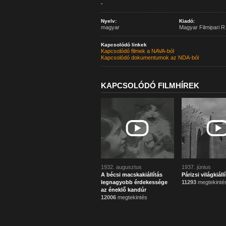
-
Nyelv:
Kiadó:
magyar
Magyar Filmipari R.
Kapcsolódó linkek
Kapcsolódó filmek a NAVA-ból
Kapcsolódó dokumentumok az NDA-ból
KAPCSOLÓDÓ FILMHÍREK
1932. augusztus
1937. június
A bécsi macskakiállítás
Párizsi világkiáll
legnagyobb érdekessége
11293
megtekinté
az éneklő kandúr
12006
megtekintés