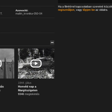
Ha a filmhírrel kapcsolatban szeretné közzé
regisztráljon
, vagy
lépjen be
az oldalra.
Azonosító:
T.
mafirt_kronika-050-04
1944. július
ítás
Honvéd nap a
s
Margitszigeten
9346
megtekintés