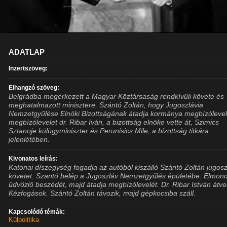
ADATLAP
Inzertszöveg:
Elhangzó szöveg:
Belgrádba megérkezett a Magyar Köztársaság rendkívüli követe és
meghatalmazott minisztere, Szántó Zoltán, hogy Jugoszlávia
Nemzetgyűlése Elnöki Bizottságának átadja kormánya megbízólevel
megbízólevelet dr. Ribar Iván, a bizottság elnöke vette át, Szimics
Sztanoje külügyminiszter és Perunisics Mile, a bizottság titkára
jelenlétében.
Kivonatos leírás:
Katonai díszegység fogadja az autóból kiszálló Szántó Zoltán jugosz
követet. Szantó belép a Jugoszláv Nemzetgyűlés épületébe. Elmon
üdvözlő beszédét, majd átadja megbízólevelét. Dr. Ribar István átve
Kézfogások. Szántó Zoltán távozik, majd gépkocsiba száll.
Kapcsolódó témák:
Külpolitika