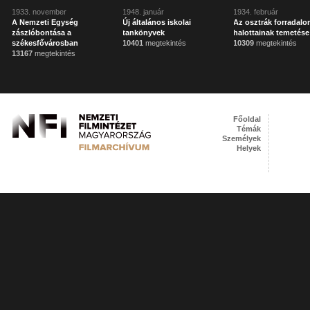
1933. november
1948. január
1934. február
A Nemzeti Egység
Új általános iskolai
Az osztrák forradalo
zászlóbontása a
tankönyvek
halottainak temetése
székesfővárosban
10401
megtekintés
10309
megtekintés
13167
megtekintés
Főoldal
Témák
Személyek
Helyek