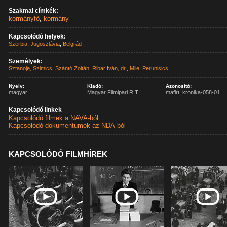
Szakmai címkék:
kormányfő
,
kormány
Kapcsolódó helyek:
Szerbia
,
Jugoszlávia
,
Belgrád
Személyek:
Sztanoje, Szimics
,
Szántó Zoltán
,
Ribar Iván, dr.
,
Mile, Perunisics
Nyelv:
Kiadó:
Azonosító:
magyar
Magyar Filmipari R.T.
mafirt_kronika-058-01
Kapcsolódó linkek
Kapcsolódó filmek a NAVA-ból
Kapcsolódó dokumentumok az NDA-ból
KAPCSOLÓDÓ FILMHÍREK