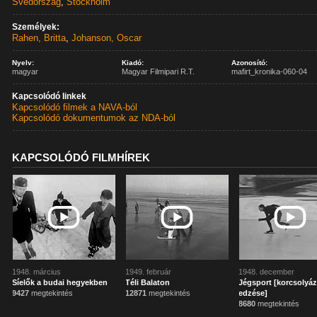
Svédország
,
Stockholm
Személyek:
Rahen, Britta
,
Johanson, Oscar
Nyelv:
Kiadó:
Azonosító:
magyar
Magyar Filmipari R.T.
mafirt_kronika-060-04
Kapcsolódó linkek
Kapcsolódó filmek a NAVA-ból
Kapcsolódó dokumentumok az NDA-ból
KAPCSOLÓDÓ FILMHÍREK
1948. március
1949. február
1948. december
Síelők a budai hegyekben
Téli Balaton
Jégsport [korcsolyá
9427
megtekintés
12871
megtekintés
edzése]
8680
megtekintés