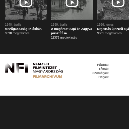
1940. április
1939. április
1936. június
Mezőgazdasági Kiállítás.
A megáradt Sajó és Zagyva
Ürgeirtás újszerű elj
9598
megtekintés
pusztítása
9501
megtekintés
11375
megtekintés
Főoldal
Témák
Személyek
Helyek