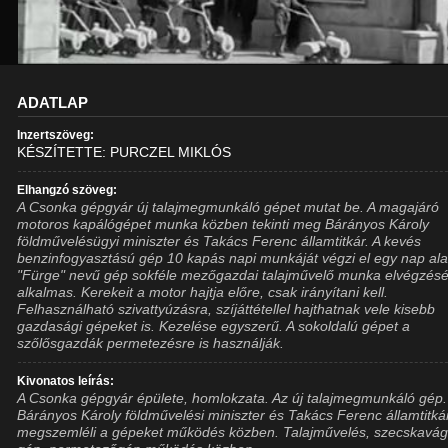
ADATLAP
Inzertszöveg:
KÉSZÍTETTE: PURCZEL MIKLÓS
Elhangzó szöveg:
A Csonka gépgyár új talajmegmunkáló gépet mutat be. A magajáró
motoros kapálógépet munka közben tekinti meg Bárányos Károly
földművelésügyi miniszter és Takács Ferenc államtitkár. A kevés
benzinfogyasztású gép 10 kapás napi munkáját végzi el egy nap alat
"Fürge" nevű gép sokféle mezőgazdai talajművelő munka elvégzés
alkalmas. Kerekeit a motor hajtja előre, csak irányítani kell.
Felhasználható szivattyúzásra, szíjáttétellel hajthatnak vele kisebb
gazdasági gépeket is. Kezelése egyszerű. A sokoldalú gépet a
szőlősgazdák permetezésre is használják.
Kivonatos leírás:
A Csonka gépgyár épülete, homlokzata. Az új talajmegmunkáló gép.
Bárányos Károly földművelési miniszter és Takács Ferenc államtitká
megszemléli a gépeket működés közben. Talajművelés, szecskavág