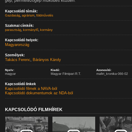
gép, permetezőgép működés közben.
Kapcsolódó témák:
Gazdaság
,
agrárium
,
földművelés
Szakmai címkék:
parasztság
,
kormányfő
,
kormány
Kapcsolódó helyek:
Magyarország
Személyek:
Takács Ferenc
,
Bárányos Károly
Nyelv:
Kiadó:
Azonosító:
magyar
Magyar Filmipari R.T.
mafirt_kronika-066-02
Kapcsolódó linkek
Kapcsolódó filmek a NAVA-ból
Kapcsolódó dokumentumok az NDA-ból
KAPCSOLÓDÓ FILMHÍREK