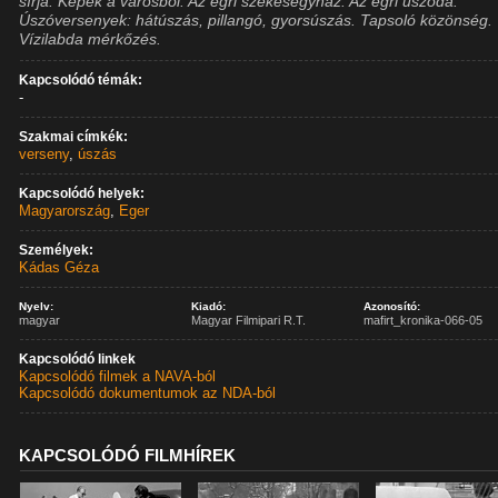
sírja. Képek a városból. Az egri székesegyház. Az egri uszoda.
Úszóversenyek: hátúszás, pillangó, gyorsúszás. Tapsoló közönség.
Vízilabda mérkőzés.
Kapcsolódó témák:
-
Szakmai címkék:
verseny
,
úszás
Kapcsolódó helyek:
Magyarország
,
Eger
Személyek:
Kádas Géza
Nyelv:
Kiadó:
Azonosító:
magyar
Magyar Filmipari R.T.
mafirt_kronika-066-05
Kapcsolódó linkek
Kapcsolódó filmek a NAVA-ból
Kapcsolódó dokumentumok az NDA-ból
KAPCSOLÓDÓ FILMHÍREK