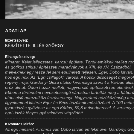
ADATLAP
Inzertszöveg:
KÉSZÍTETTE: ILLÉS GYÖRGY
Elhangzó szöveg:
Minaret. Kelet jellegzetes, karcsú épülete. Török emlékek mellett r
és gótikus stílusú építészeti maradványok a XIII. és XV. Századból,
melyeknek egy része fel sem épülhetett teljesen. Eger. Dobó István.
hős egri nők. Az "Egri csillagok" városa. A hősök dicsőségét megörö
regény írója, Gárdonyi Géza utolsó kívánsága szerint a Várban alu
örök álmát. Ódon házak mellett, nagyvonalú építészeti remekművek
Ebben a történelmi nevezetességű városban tartották meg a hábor
utáni első nemzetközi úszóversenyt. Nagyszámú nézőközönség fesz
figyelemmel kísérte Eger és Bécs úszóinak mézkőzését. A 100 méte
gyorsúszás győztese az egri Kádas, 59,8 másodperccel. A verseny 
egri úszók fényes győzelmével végződött.
Kivonatos leírás:
Az egri minaret. A romos vár. Dobó István emlékműve. Gárdonyi Gé