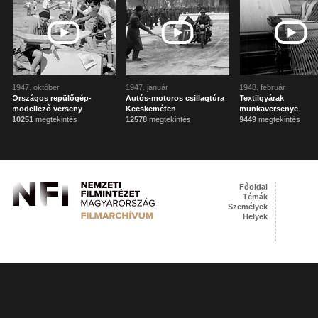
1947. október
1947. január
1948. február
Országos repülőgép-
Autós-motoros csillagtúra
Textilgyárak
modellező verseny
Kecskeméten
munkaversenye
10251
megtekintés
12578
megtekintés
9449
megtekintés
Főoldal
Témák
Személyek
Helyek