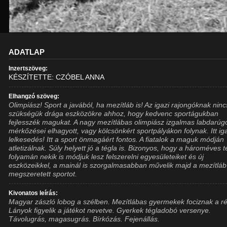
ADATLAP
Inzertszöveg:
KÉSZÍTETTE: CZÓBEL ANNA
Elhangzó szöveg:
Olimpiász! Sport a javából, ha mezítláb is! Az igazi rajongóknak ninc
szükségük drága eszközökre ahhoz, hogy kedvenc sportágukban
fejlesszék magukat. A nagy mezítlábas olimpiász izgalmas labdarúg
mérkőzései elhagyott, vagy kölcsönkért sportpályákon folynak. Itt ig
lelkesedés! Itt a sport önmagáért fontos. A fiatalok a maguk módján
atletizálnak. Súly helyett jó a tégla is. Bizonyos, hogy a hároméves t
folyamán nekik is módjuk lesz felszerelni egyesületeiket és új
eszközeikkel, a mainál is szorgalmasabban művelik majd a mezítláb
megszeretett sportot.
Kivonatos leírás:
Magyar zászló lobog a szélben. Mezítlábas gyermekek fociznak a ré
Lányok figyelik a játékot nevetve. Gyerkek tégladobó versenye.
Távolugrás, magasugrás. Bírkózás. Fejenállás.