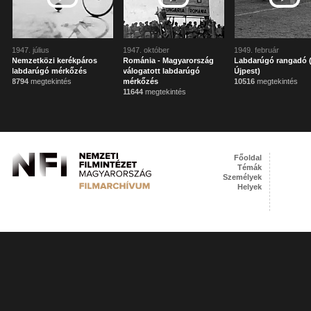
1947. július
1947. október
1949. február
Nemzetközi kerékpáros
Románia - Magyarország
Labdarúgó rangadó 
labdarúgó mérkőzés
válogatott labdarúgó
Újpest)
8794
megtekintés
mérkőzés
10516
megtekintés
11644
megtekintés
Főoldal
Témák
Személyek
Helyek