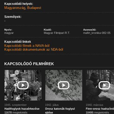
Kapcsolódó helyek:
Magyarország
,
Budapest
Személyek:
-
Nyelv:
Kiadó:
Azonosító:
magyar
Magyar Filmipari R.T.
mafirt_kronika-082-05
Kapcsolódó linkek
Kapcsolódó filmek a NAVA-ból
Kapcsolódó dokumentumok az NDA-ból
KAPCSOLÓDÓ FILMHÍREK
1945. szeptember
1942. július
1940. március
Hadifoglyok hazaérkezése
Orosz katonák foglyul
Finn-orosz hadszínté
11678
megtekintés
ejtése
10495
megtekintés