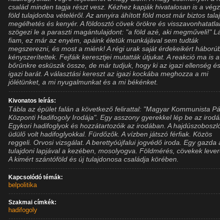
család minden tagja részt vesz. Kézhez kapják hivatalosan is a végz
föld tulajdonba vételéről. Az annyira áhított föld most már biztos talaj
megélhetés és kenyér. A földosztó cövek örökre és visszavonhatatla
szögezi le a paraszti magántulajdont: "a föld azé, aki megműveli!" L
fiam, ez már az enyém, apáink életük munkájával sem tudták
megszerezni, és most a miénk! A régi urak saját érdekeikért háború
kényszerítettek. Fejfáik keresztjei mutatták útjukat. A reakció ma is 
bőrünkre esküszik össze, de már tudjuk, hogy ki az igazi ellenség és
igazi barát. A választási kereszt az igazi kockába meghozza a mi
jólétünket, a mi nyugalmunkat és a mi békénket.
Kivonatos leírás:
Tábla az épület falán a következő felirattal: "Magyar Kommunista Pá
Központi Hadifogoly Irodája". Egy asszony gyerekkel lép be az irod
Egykori hadifoglyok és hozzátartozóik az irodában. A hajdúszoboszl
üdülő volt hadifoglyokkal. Fürdőzők. A vízben játszó férfiak. Közös
reggeli. Orvosi vizsgálat. A berettyóújfalui jogvédő iroda. Egy gazda 
tulajdoni lapjával a kezében, mosolyogva. Földmérés, cövekek leve
A kimért szántóföld és új tulajdonosa családja körében.
Kapcsolódó témák:
belpolitika
Szakmai címkék:
hadifogoly