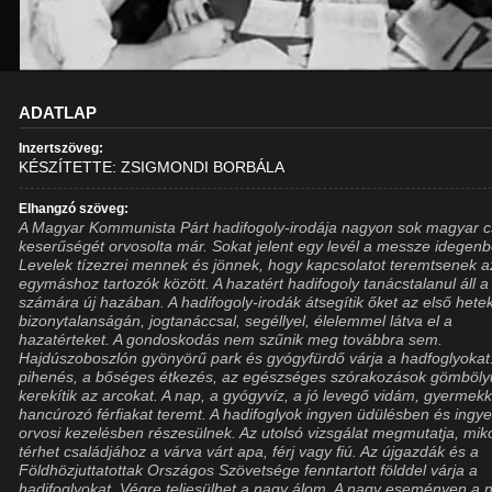
ADATLAP
Inzertszöveg:
KÉSZÍTETTE: ZSIGMONDI BORBÁLA
Elhangzó szöveg:
A Magyar Kommunista Párt hadifogoly-irodája nagyon sok magyar c
keserűségét orvosolta már. Sokat jelent egy levél a messze idegenb
Levelek tízezrei mennek és jönnek, hogy kapcsolatot teremtsenek a
egymáshoz tartozók között. A hazatért hadifogoly tanácstalanul áll a
számára új hazában. A hadifogoly-irodák átsegítik őket az első hete
bizonytalanságán, jogtanáccsal, segéllyel, élelemmel látva el a
hazatérteket. A gondoskodás nem szűnik meg továbbra sem.
Hajdúszoboszlón gyönyörű park és gyógyfürdő várja a hadfoglyokat
pihenés, a bőséges étkezés, az egészséges szórakozások gömböly
kerekítik az arcokat. A nap, a gyógyvíz, a jó levegő vidám, gyermek
hancúrozó férfiakat teremt. A hadifoglyok ingyen üdülésben és ingy
orvosi kezelésben részesülnek. Az utolsó vizsgálat megmutatja, mik
térhet családjához a várva várt apa, férj vagy fiú. Az újgazdák és a
Földhözjuttatottak Országos Szövetsége fenntartott földdel várja a
hadifoglyokat. Végre teljesülhet a nagy álom. A nagy eseményen a 