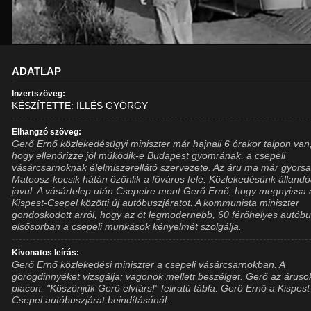
ADATLAP
Inzertszöveg:
KÉSZÍTETTE: ILLÉS GYÖRGY
Elhangzó szöveg:
Gerő Ernő közlekedésügyi miniszter már hajnali 6 órakor talpon van
hogy ellenőrizze jól működik-e Budapest gyomrának, a csepeli
vásárcsarnoknak élelmiszerellátó szervezete. Az áru ma már gyorsa
Mateosz-kocsik hátán özönlik a főváros felé. Közlekedésünk álland
javul. A vásártelep után Csepelre ment Gerő Ernő, hogy megnyissa 
Kispest-Csepel közötti új autóbuszjáratot. A kommunista miniszter
gondoskodott arról, hogy az öt legmodernebb, 60 férőhelyes autób
elsősorban a csepeli munkások kényelmét szolgálja.
Kivonatos leírás:
Gerő Ernő közlekedési miniszter a csepeli vásárcsarnokban. A
görögdinnyéket vizsgálja; vagonok mellett beszélget. Gerő az áruso
piacon. "Köszönjük Gerő elvtárs!" feliratú tábla. Gerő Ernő a Kispest
Csepel autóbuszjárat beindításánál.