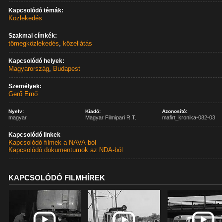
Kapcsolódó témák:
Közlekedés
Szakmai címkék:
tömegközlekedés
,
közellátás
Kapcsolódó helyek:
Magyarország
,
Budapest
Személyek:
Gerő Ernő
Nyelv:
Kiadó:
Azonosító:
magyar
Magyar Filmipari R.T.
mafirt_kronika-082-03
Kapcsolódó linkek
Kapcsolódó filmek a NAVA-ból
Kapcsolódó dokumentumok az NDA-ból
KAPCSOLÓDÓ FILMHÍREK