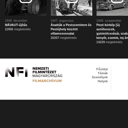
1948. december
1947. augusztus
1948. szeptember
MÁVAUT-újítás
Átadták a Pestszentimre és
Pesti körkép [új
11956
megtekintés
Pestújhely közötti
autóbuszok,
villamosvonalat
gyümölcsvásár, sza
20207
megtekintés
kenyér, zsemle, tej ár
14229
megtekintés
Főoldal
Témák
Személyek
Helyek