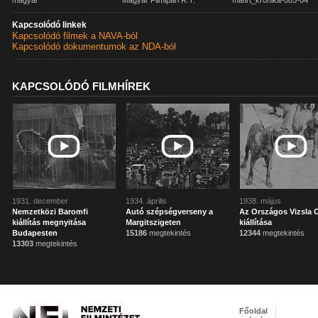
magyar
Magyar Filmipari R.T.
mafirt_kronika-085-04
Kapcsolódó linkek
Kapcsolódó filmek a NAVA-ból
Kapcsolódó dokumentumok az NDA-ból
KAPCSOLÓDÓ FILMHÍREK
1931. december
1934. április
1938. május
Nemzetközi Baromfi
Autó szépségverseny a
Az Országos Vizsla 
kiállítás megnyitása
Margitszigeten
kiállítása
Budapesten
15186
megtekintés
12344
megtekintés
13303
megtekintés
Főoldal