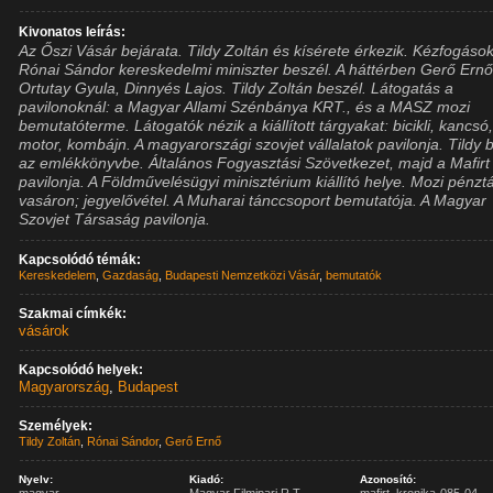
Kivonatos leírás:
Az Őszi Vásár bejárata. Tildy Zoltán és kísérete érkezik. Kézfogások
Rónai Sándor kereskedelmi miniszter beszél. A háttérben Gerő Ernő
Ortutay Gyula, Dinnyés Lajos. Tildy Zoltán beszél. Látogatás a
pavilonoknál: a Magyar Allami Szénbánya KRT., és a MASZ mozi
bemutatóterme. Látogatók nézik a kiállított tárgyakat: bicikli, kancsó
motor, kombájn. A magyarországi szovjet vállalatok pavilonja. Tildy b
az emlékkönyvbe. Általános Fogyasztási Szövetkezet, majd a Mafirt
pavilonja. A Földművelésügyi minisztérium kiállító helye. Mozi pénzt
vasáron; jegyelővétel. A Muharai tánccsoport bemutatója. A Magyar
Szovjet Társaság pavilonja.
Kapcsolódó témák:
Kereskedelem
,
Gazdaság
,
Budapesti Nemzetközi Vásár
,
bemutatók
Szakmai címkék:
vásárok
Kapcsolódó helyek:
Magyarország
,
Budapest
Személyek:
Tildy Zoltán
,
Rónai Sándor
,
Gerő Ernő
Nyelv:
Kiadó:
Azonosító: