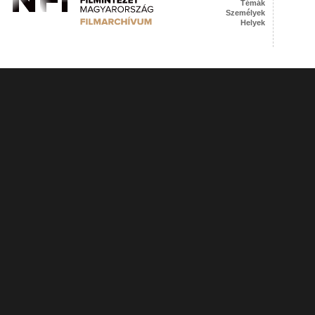
Témák
Személyek
Helyek