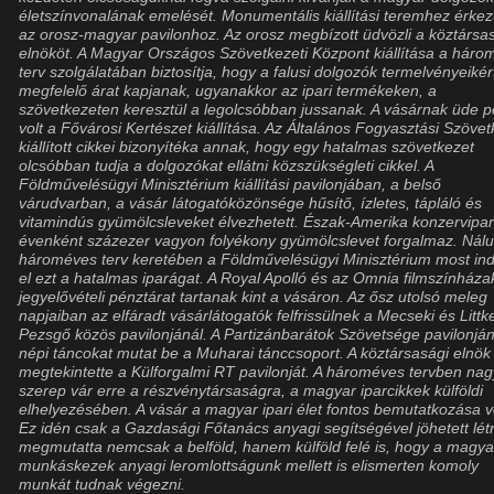
életszínvonalának emelését. Monumentális kiállítási teremhez érke
az orosz-magyar pavilonhoz. Az orosz megbízott üdvözli a köztársa
elnököt. A Magyar Országos Szövetkezeti Központ kiállítása a hár
terv szolgálatában biztosítja, hogy a falusi dolgozók termelvényeikér
megfelelő árat kapjanak, ugyanakkor az ipari termékeken, a
szövetkezeten keresztül a legolcsóbban jussanak. A vásárnak üde p
volt a Fővárosi Kertészet kiállítása. Az Általános Fogyasztási Szöve
kiállított cikkei bizonyítéka annak, hogy egy hatalmas szövetkezet
olcsóbban tudja a dolgozókat ellátni közszükségleti cikkel. A
Földművelésügyi Minisztérium kiállítási pavilonjában, a belső
várudvarban, a vásár látogatóközönsége hűsítő, ízletes, tápláló és
vitamindús gyümölcsleveket élvezhetett. Észak-Amerika konzervipa
évenként százezer vagyon folyékony gyümölcslevet forgalmaz. Nál
hároméves terv keretében a Földművelésügyi Minisztérium most ind
el ezt a hatalmas iparágat. A Royal Apolló és az Omnia filmszínháza
jegyelővételi pénztárat tartanak kint a vásáron. Az ősz utolsó meleg
napjaiban az elfáradt vásárlátogatók felfrissülnek a Mecseki és Littk
Pezsgő közös pavilonjánál. A Partizánbarátok Szövetsége pavilonján
népi táncokat mutat be a Muharai tánccsoport. A köztársasági elnök
megtekintette a Külforgalmi RT pavilonját. A hároméves tervben nag
szerep vár erre a részvénytársaságra, a magyar iparcikkek külföldi
elhelyezésében. A vásár a magyar ipari élet fontos bemutatkozása vo
Ez idén csak a Gazdasági Főtanács anyagi segítségével jöhetett lét
megmutatta nemcsak a belföld, hanem külföld felé is, hogy a magya
munkáskezek anyagi leromlottságunk mellett is elismerten komoly
munkát tudnak végezni.