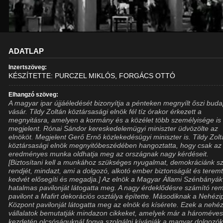
ADATLAP
Inzertszöveg:
KÉSZÍTETTE: PURCZEL MIKLÓS, FORGÁCS OTTÓ
Elhangzó szöveg:
A magyar ipar újjáéledését bizonyítja a pénteken megnyílt őszi buda
vásár. Tildy Zoltán köztársasági elnök fél tíz órakor érkezett a
megnyitásra, amelyen a kormány és a közélet több személyisége is
megjelent. Rónai Sándor kereskedelemügyi miniszter üdvözölte az
elnököt. Megjelent Gerő Ernő közlekedésügyi miniszter is. Tildy Zol
köztársasági elnök megnyitóbeszédében hangoztatta, hogy csak az
eredményes munka oldhatja meg az országnak nagy kérdéseit.
[Biztosítani kell a munkához szükséges nyugalmat, demokráciánk sz
rendjét, mindazt, ami a dolgozó, alkotó ember biztonságát és terem
kedvét elősegíti és megadja.] Az elnök a Magyar Állami Szénbányák
hatalmas pavilonját látogatta meg. A nagy érdeklődésre számító re
pavilont a Mafirt dekorációs osztálya építette. Másodiknak a Nehézi
Központ pavilonját látogatta meg az elnök és kísérete. Ezek a nehéz
vállalatok bemutatják mindazon cikkeket, amelyek már a hároméves
kezdetén olcsóságuknál fogva szolgálni kívánják a magyar dolgozó