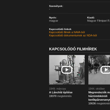
Személyek:
-
Nyelv:
Kiadó:
magyar
Magyar Filmipari R.
Kapcsolódó linkek
Kapcsolódó filmek a NAVA-ból
Kapcsolódó dokumentumok az NDA-ból
KAPCSOLÓDÓ FILMHÍREK
1949. március
1944. október
A Lánchíd építése
Megrendezték m
19370
megtekintés
háztömbkörüli
kerékpárverseny
10636
megtekinté