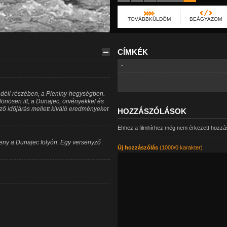
TOVÁBBKÜLDÖM
BEÁGYAZOM
CÍMKÉK
-
déli részében, a Pieniny-hegységben.
önösen itt, a Dunajec, örvényekkel és
ző időjárás mellett kiváló eredményeket
HOZZÁSZÓLÁSOK
Ehhez a filmhírhez még nem érkezett hozzá
eny a Dunajec folyón. Egy versenyző
Új hozzászólás
(1000/0 karakter)