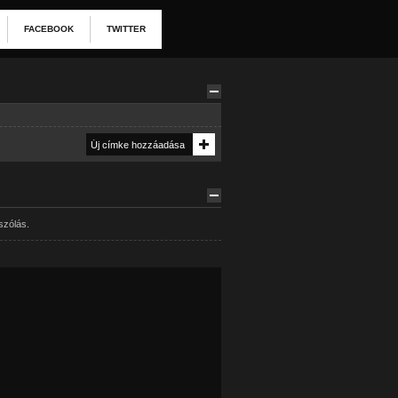
FACEBOOK
TWITTER
szólás.