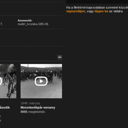
Ha a filmhírrel kapcsolatban szeretné közzé
regisztráljon
, vagy
lépjen be
az oldalra.
Azonosító:
T.
mafirt_kronika-085-06
1948. március
ásodik
Motorkerékpár-verseny
8985
megtekintés
t
s