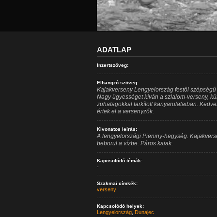
ADATLAP
Inzertszöveg:
Elhangzó szöveg:
Kajakverseny Lengyelország festői szépségű 
Nagy ügyességet kíván a szlalom-verseny, kül
zuhatagokkal tarkított kanyarulataiban. Kedve
értek el a versenyzők.
Kivonatos leírás:
A lengyelországi Pieniny-hegység. Kajakvers
beborul a vízbe. Páros kajak.
Kapcsolódó témák:
-
Szakmai címkék:
verseny
Kapcsolódó helyek:
Lengyelország
,
Dunajec