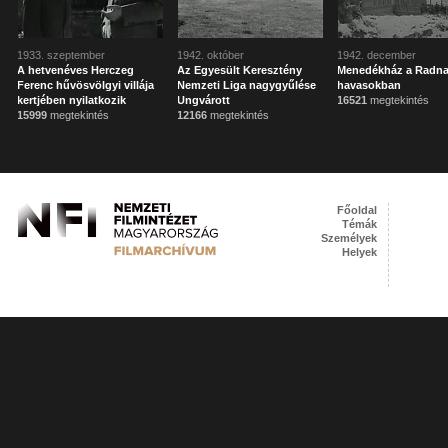
1933. szeptember
1942. október
1942. december
A hetvenéves Herczeg
Az Egyesült Keresztény
Menedékház a Radna
Ferenc hűvösvölgyi villája
Nemzeti Liga nagygyűlése
havasokban
kertjében nyilatkozik
Ungvárott
16521
megtekintés
15999
megtekintés
12166
megtekintés
Főoldal
Témák
Személyek
Helyek