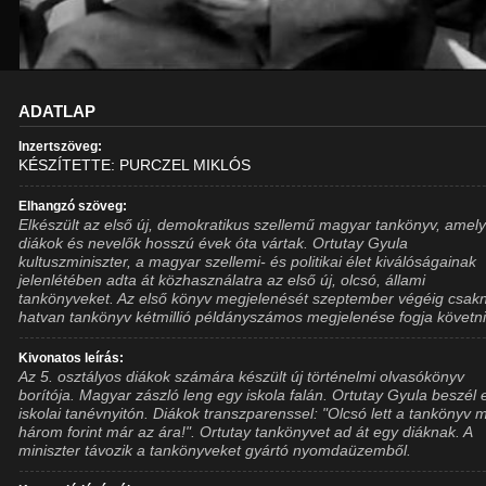
ADATLAP
Inzertszöveg:
KÉSZÍTETTE: PURCZEL MIKLÓS
Elhangzó szöveg:
Elkészült az első új, demokratikus szellemű magyar tankönyv, amely
diákok és nevelők hosszú évek óta vártak. Ortutay Gyula
kultuszminiszter, a magyar szellemi- és politikai élet kiválóságainak
jelenlétében adta át közhasználatra az első új, olcsó, állami
tankönyveket. Az első könyv megjelenését szeptember végéig csa
hatvan tankönyv kétmillió példányszámos megjelenése fogja követni
Kivonatos leírás:
Az 5. osztályos diákok számára készült új történelmi olvasókönyv
borítója. Magyar zászló leng egy iskola falán. Ortutay Gyula beszél 
iskolai tanévnyitón. Diákok transzparenssel: "Olcsó lett a tankönyv 
három forint már az ára!". Ortutay tankönyvet ad át egy diáknak. A
miniszter távozik a tankönyveket gyártó nyomdaüzemből.