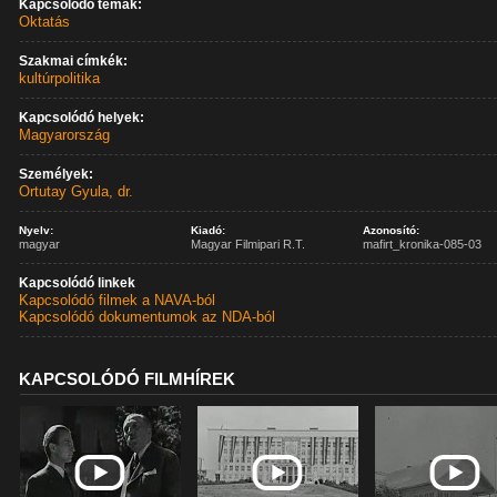
Kapcsolódó témák:
Oktatás
Szakmai címkék:
kultúrpolitika
Kapcsolódó helyek:
Magyarország
Személyek:
Ortutay Gyula, dr.
Nyelv:
Kiadó:
Azonosító:
magyar
Magyar Filmipari R.T.
mafirt_kronika-085-03
Kapcsolódó linkek
Kapcsolódó filmek a NAVA-ból
Kapcsolódó dokumentumok az NDA-ból
KAPCSOLÓDÓ FILMHÍREK