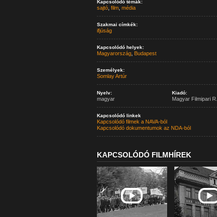
Kapcsolódó témák:
sajtó
,
film
,
média
Szakmai címkék:
ifjúság
Kapcsolódó helyek:
Magyarország
,
Budapest
Személyek:
Somlay Artúr
Nyelv:
Kiadó:
magyar
Magyar Filmipari R.
Kapcsolódó linkek
Kapcsolódó filmek a NAVA-ból
Kapcsolódó dokumentumok az NDA-ból
KAPCSOLÓDÓ FILMHÍREK