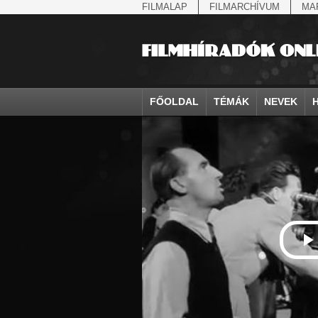
FILMALAP
FILMARCHÍVUM
MA
FŐOLDAL
TÉMÁK
NEVEK
agrárium
IV. Béla, magyar királ...
Aarau
állatvilág
Aczél Ilona
Addisz-Abeba
államfő
Aarons-Hughes, Ruth
Abapuszta
amerikai magya
Ádám Zoltán
Adony
államfő
Abay Nemes Oszkár
Abesszínia
Anschluss
Ady Endre
Adria
államosítás
Abe Nobuyuki
Abony
antant
Agárdi Gábor
Adua
Állatkert
Aczél György
Ácsteszér
antant
Ágotai Géza, dr.
Afrika