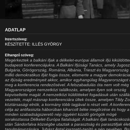
ADATLAP
Inzertszöveg:
KÉSZÍTETTE: ILLÉS GYÖRGY
Elhangzó szöveg:
Megérkeztek a balkáni ifjak a délkelet-európai államok ifjú kiküldöttei
budapesti konferenciájukra. A Balkáni Ifjúsági Tanács, amely Jugosz
Bulgária, Görögország, Románia, Albánia, Trieszt és Magyarország
millió demokratikus ifját fogja össze, elismerte a magyar demokráci
az ifjúság eredményeit akkor, amikor egyhangúlag Magyarországot 
meg a konferencia rendezősével. A felszabadulás óta nem volt még
Magyarországon nemzetközi találkozás, amelyen ilyen sok ország
képviseltette magát. A nemzetközi küldötteket fogadásuk után száll
vezették, majd másnap konferenciára ültek össze, amelyen Tildy Zo
köztársasági elnök, a kormány több tagjával is részt vett. A konferen
célja az antifasiszta háborúban kiharcolt béke megőrzése és hogy a
minden szabadságszerető nép ügyéért küzdő görögök mögé
sorakoztassa Délkelet-Európa fiatalságát. A balkáni ifjak tanácskozá
után Sándorfalva községbe utaztak a parasztság és parasztifjak éle
tanulmányozására. Juhász Antal igazgató-tanító a nép nevében, Bo