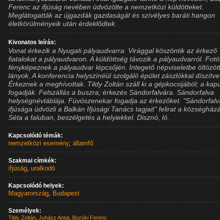
Ferenc az ifjúság nevében üdvözölte a nemzetközi küldötteket.
Meglátogatták az újgazdák gazdaságát és szívélyes baráti hangon
életkörülményeik után érdeklődtek.
Kivonatos leírás:
Vonat érkezik a Nyugati pályaudvarra. Virággal köszöntik az érkező
fiatalokat a pályaudvaron. A küldöttség távozik a pályaudvarról. Fot
fényképeznek a pályaudvar lépcsőjén. Integető népviseletbe öltözöt
lányok. A konferencia helyszínéül szolgáló épület zászlókkal díszítve
Érkeznek a meghívottak. Tildy Zoltán száll ki a gépkocsijából; a ka
fogadják. Felszállás a buszra; érkezés Sándorfalvára. Sándorfalva
helységnévtáblája. Fúvószenekar fogadja az érkezőket. "Sándorfalv
ifjúsága üdvözli a Balkán Ifjúsági Tanács tagjait" felirat a községház
Séta a faluban, beszélgetés a helyiekkel. Disznó, ló.
Kapcsolódó témák:
nemzetközi esemény
,
államfő
Szakmai címkék:
ifjúság
,
uralkodó
Kapcsolódó helyek:
Magyarország
,
Budapest
Személyek:
Tildy Zoltán
,
Juhász Antal
,
Bozóki Ferenc