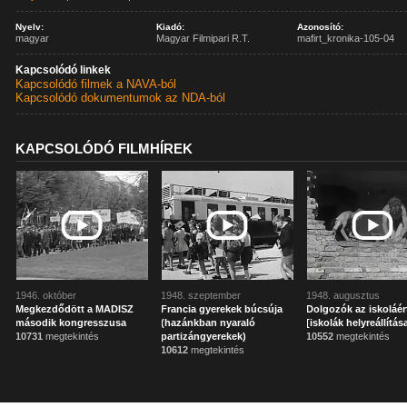
Nyelv:
Kiadó:
Azonosító:
magyar
Magyar Filmipari R.T.
mafirt_kronika-105-04
Kapcsolódó linkek
Kapcsolódó filmek a NAVA-ból
Kapcsolódó dokumentumok az NDA-ból
KAPCSOLÓDÓ FILMHÍREK
1946. október
1948. szeptember
1948. augusztus
Megkezdődött a MADISZ
Francia gyerekek búcsúja
Dolgozók az iskoláér
második kongresszusa
(hazánkban nyaraló
[iskolák helyreállítás
10731
megtekintés
partizángyerekek)
10552
megtekintés
10612
megtekintés