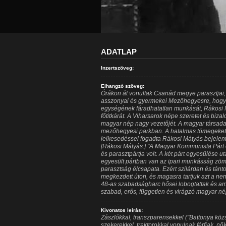
ADATLAP
Inzertszöveg:
Elhangzó szöveg:
Órákon át vonultak Csanád megye parasztjai, m
asszonyai és gyermekei Mezőhegyesre, hogy
egységének fáradhatatlan munkását, Rákosi 
főtitkárát. A Viharsarok népe szeretet és biza
magyar nép nagy vezetőjét. A magyar társada
mezőhegyesi parkban. A hatalmas tömegeket
lelkesedéssel fogadta Rákosi Mátyás bejelent
[Rákosi Mátyás:] "A Magyar Kommunista Párt
és parasztpártja volt. A két párt egyesülése 
egyesült pártban van az ipari munkásság zöm
parasztság élcsapata. Ezért szilárdan és tánt
megkezdett úton, és magasra tartjuk azt a nemz
48-as szabadságharc hősei lobogtattak és am
szabad, erős, független és virágzó magyar né
Kivonatos leírás:
Zászlókkal, transzparensekkel ("Battonya köz
szekerekkel, traktorokkal vonulnak férfiak, 