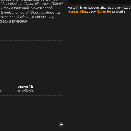
osi elvtársat" felirat kifeszítve. Rákosi
Ha a filmhírrel kapcsolatban szeretné közzé
a. Arcok a tömegből. Rákosi beszél
regisztráljon
, vagy
lépjen be
az oldalra.
. Svenk a tömegről. Operatőr filmezi az
íszmenet zászlóval, majd lovasok,
ltások a tömegből.
Azonosító:
a
umfi-07-02