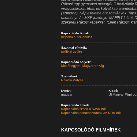
Rákosi egy gyerekkel nevetgél. "Üdvözöljük Rák
virágcsokrokat, libát, és kutyát kap ajándékb
(szinkron). Népviseletbe öltözött lányok. Taps
eseményt. Az MKP jelvénye. MAFIRT felirat. D
szekerek Rákosi képekkel. "Éljen Rákosi" kiá
Kapcsolódó témák:
belpolitika
,
felvonulás
Szakmai címkék:
politikai gyűlés
Kapcsolódó helyek:
Mezőhegyes
,
Magyarország
Személyek:
Rákosi Mátyás
Nyelv:
Kiadó:
magyar
Új Magyar Filmirod
Kapcsolódó linkek
Kapcsolódó filmek a NAVA-ból
Kapcsolódó dokumentumok az NDA-ból
KAPCSOLÓDÓ FILMHÍREK