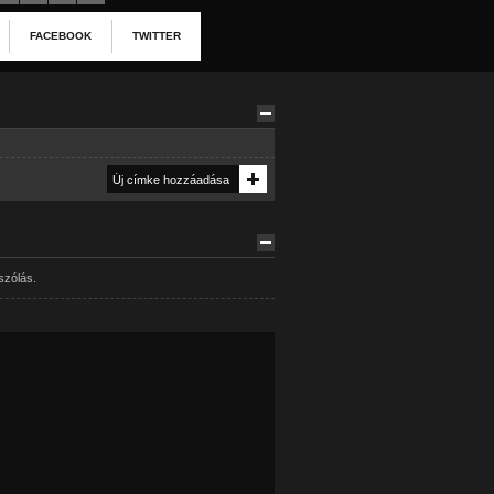
FACEBOOK
TWITTER
szólás.