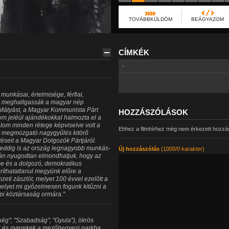
TOVÁBBKÜLDÖM
BEÁGYAZOM
CÍMKÉK
-
unkásai, értelmisége, férfiai,
 meghallgassák a magyar nép
Mátyást, a Magyar Kommunista Párt
HOZZÁSZÓLÁSOK
lom jeléül ajándékokkal halmozta el a
lom minden rétege képviselve volt a
Ehhez a filmhírhez még nem érkezett hozzá
 megmozgató nagygyűlés kitörő
éseit a Magyar Dolgozók Pártjáról.
 eddig is az ország legnagyobb munkás-
Új hozzászólás
(1000/0 karakter)
után nyugodtan elmondhatjuk, hogy az
e és a dolgozó, demokratikus
oríthatatlanul megyünk előre a
eti zászlót, melyet 100 évvel ezelőtt a
elyet mi győzelmesen fogunk kitűzni a
pi köztársaság ormára."
ség"; "Szabadság"; "Gyula"), ökrös
nők és gyerekek a mezőhegyesi parkba.