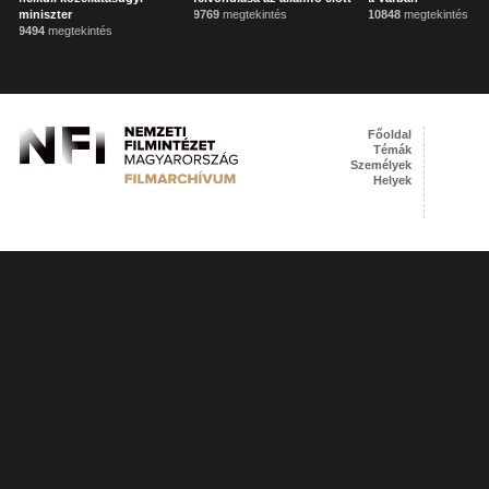
miniszter
9769
megtekintés
10848
megtekintés
9494
megtekintés
Főoldal
Témák
Személyek
Helyek