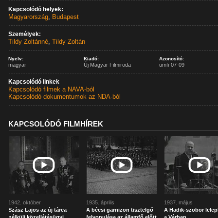
Kapcsolódó helyek:
Magyarország
,
Budapest
Személyek:
Tildy Zoltánné
,
Tildy Zoltán
Nyelv:
Kiadó:
Azonosító:
magyar
Új Magyar Filmiroda
umfi-07-09
Kapcsolódó linkek
Kapcsolódó filmek a NAVA-ból
Kapcsolódó dokumentumok az NDA-ból
KAPCSOLÓDÓ FILMHÍREK
1942. október
1935. április
1937. május
Szász Lajos az új tárca
A bécsi garnizon tisztelgő
A Hadik-szobor lelep
nélküli közellátásügyi
felvonulása az államfő előtt
a Várban