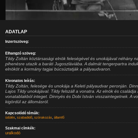
ADATLAP
Inzertszöveg:
Elhangzó szöveg:
Tildy Zoltán köztársasági elnök feleségével és unokájával néhány n
pihenésre utazik a baráti Jugoszláviába. A dalmát tengerpartra indu
elnököt a kormány tagjai búcsúztatják a pályaudvaron.
Kivonatos leírás:
Tildy Zoltán, felesége és unokája a Keleti pályaudvar peronján. Din
Lajos Tildy unokájával. Tildy felszáll a vonatra. Az elnök és családja
vonatablakból integet. Dinnyés és Dobi István visszaintegetnek. A v
kigördül az állomásról.
Kapcsolódó témák:
üdülés
,
szabadidő
,
szórakozás
,
államfő
Szakmai címkék:
uralkodó