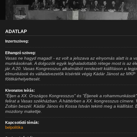
ADATLAP
Inzertszöveg:
Elhangzó szöveg:
Vasas ne hagyd magad! - ez volt a jelszava az elnyomás alatt is a v
munkásoknak. A dolgozók egyik leghaladottabb rétege most is az él
jár. A 20. Vasas Kongresszus alkalmából rendezett kiállításon a legj
élmunkások és vállalatvezetők kísérték végig Kádár Jánost az MKP
főtitkárhelyettesét.
Kivonatos leírás:
"Éljen a XX. Országos Kongresszus" és "Éljenek a rohammunkások
felirat a Vasas székházban. A háttérben a XX. kongresszus címere. 
Zoltán beszél. Kádár János és Kossa István tekinti meg a kiállítást. 
mozdony makettje.
Kapcsolódó témák:
belpolitika