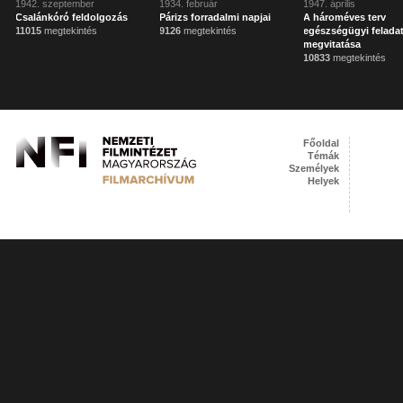
1942. szeptember
1934. február
1947. április
Csalánkóró feldolgozás
Párizs forradalmi napjai
A hároméves terv
11015
megtekintés
9126
megtekintés
egészségügyi felada
megvitatása
10833
megtekintés
Főoldal
Témák
Személyek
Helyek