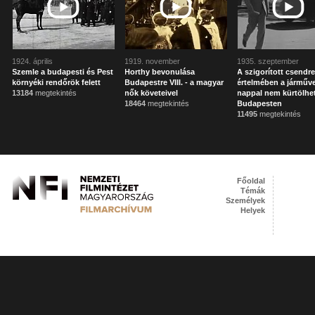
1924. április
1919. november
1935. szeptember
Szemle a budapesti és Pest
Horthy bevonulása
A szigorított csendr
környéki rendőrök felett
Budapestre VIII. - a magyar
értelmében a járműv
13184
megtekintés
nők követeivel
nappal nem kürtölhe
18464
megtekintés
Budapesten
11495
megtekintés
Főoldal
Témák
Személyek
Helyek