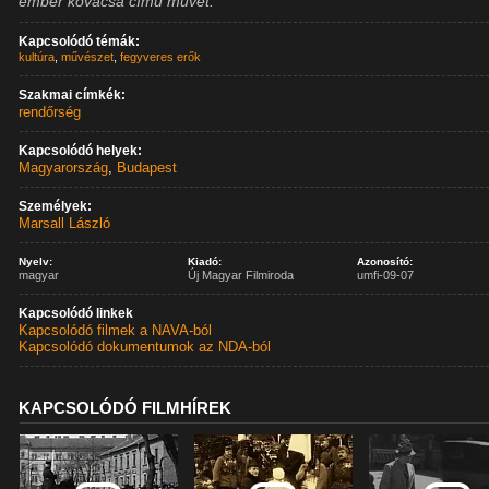
ember kovácsa című művét.
Kapcsolódó témák:
kultúra
,
művészet
,
fegyveres erők
Szakmai címkék:
rendőrség
Kapcsolódó helyek:
Magyarország
,
Budapest
Személyek:
Marsall László
Nyelv:
Kiadó:
Azonosító:
magyar
Új Magyar Filmiroda
umfi-09-07
Kapcsolódó linkek
Kapcsolódó filmek a NAVA-ból
Kapcsolódó dokumentumok az NDA-ból
KAPCSOLÓDÓ FILMHÍREK