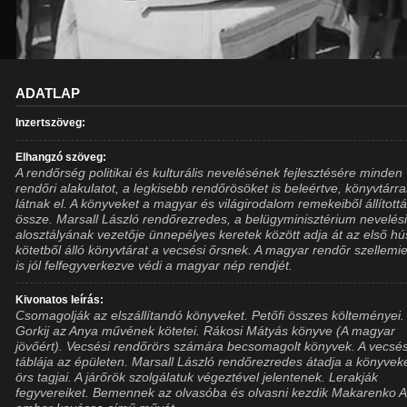
ADATLAP
Inzertszöveg:
Elhangzó szöveg:
A rendőrség politikai és kulturális nevelésének fejlesztésére minden
rendőri alakulatot, a legkisebb rendőrösöket is beleértve, könyvtárra
látnak el. A könyveket a magyar és világirodalom remekeiből állított
össze. Marsall László rendőrezredes, a belügyminisztérium nevelés
alosztályának vezetője ünnepélyes keretek között adja át az első hú
kötetből álló könyvtárat a vecsési őrsnek. A magyar rendőr szellem
is jól felfegyverkezve védi a magyar nép rendjét.
Kivonatos leírás:
Csomagolják az elszállítandó könyveket. Petőfi összes költeményei.
Gorkij az Anya művének kötetei. Rákosi Mátyás könyve (A magyar
jövőért). Vecsési rendőrörs számára becsomagolt könyvek. A vecsés
táblája az épületen. Marsall László rendőrezredes átadja a könyveke
örs tagjai. A járőrök szolgálatuk végeztével jelentenek. Lerakják
fegyvereiket. Bemennek az olvasóba és olvasni kezdik Makarenko A