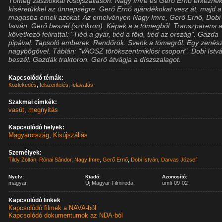
Tömeg zászlókkal Kisújszálláson. Nagy Imre és Gerő Ernő érkezne
kíséretükkel az ünnepségre. Gerő Ernő ajándékokat vesz át, majd a
magasba emeli azokat. Az emelvényen Nagy Imre, Gerő Ernő, Dobi
István. Gerő beszél (szinkron). Képek a a tömegből. Transzparens 
következő felirattal: "Tiéd a gyár, tiéd a föld, tiéd az ország". Gazda
pipával. Tapsoló emberek. Rendőrök. Svenk a tömegről. Egy zenés
nagybőgővel. Táblán: "VAOSZ törökszentmiklósi csoport". Dobi Istv
beszél. Gazdák traktoron. Gerő átvágja a díszszalagot.
Kapcsolódó témák:
Közlekedés
,
felszentelés
,
felavatás
Szakmai címkék:
vasút
,
megnyitás
Kapcsolódó helyek:
Magyarország
,
Kisújszállás
Személyek:
Tildy Zoltán
,
Rónai Sándor
,
Nagy Imre
,
Gerő Ernő
,
Dobi István
,
Darvas József
Nyelv:
Kiadó:
Azonosító:
magyar
Új Magyar Filmiroda
umfi-09-02
Kapcsolódó linkek
Kapcsolódó filmek a NAVA-ból
Kapcsolódó dokumentumok az NDA-ból