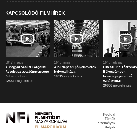
KAPCSOLÓDÓ FILMHÍREK
1947. május
1948. július
1948. február
A Magyar Vasúti Forgalmi
A budapesti pályaudvarok
Elkészült a Tótkomló
Autóbusz avatóünnepsége
helyreállítása
Békéssámson
Debrecenben
11015
megtekintés
keskenynyomtávú
12334
megtekintés
vasútvonal
20606
megtekintés
Főoldal
Témák
Személyek
Helyek