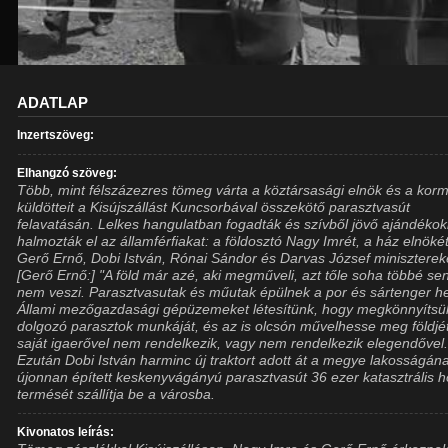
ADATLAP
Inzertszöveg:
Elhangzó szöveg:
Több, mint félszázezres tömeg várta a köztársasági elnök és a kor
küldötteit a Kisújszállást Kuncsorbával összekötő parasztvasút
felavatásán. Lelkes hangulatban fogadták és szívből jövő ajándékok
halmozták el az államférfiakat: a földosztó Nagy Imrét, a ház elnökét
Gerő Ernő, Dobi István, Rónai Sándor és Darvas József miniszterek
[Gerő Ernő:] "A föld már azé, aki megműveli, azt tőle soha többé sen
nem veszi. Parasztvasutak és műutak épülnek a por és sártenger h
Állami mezőgazdasági gépüzemeket létesítünk, hogy megkönnyítsü
dolgozó parasztok munkáját, és az is olcsón művelhesse meg földjét
saját igaerővel nem rendelkezik, vagy nem rendelkezik elegendővel.
Ezután Dobi István harminc új traktort adott át a megye lakosságán
újonnan épített keskenyvágányú parasztvasút 36 ezer katasztrális h
termését szállítja be a városba.
Kivonatos leírás: