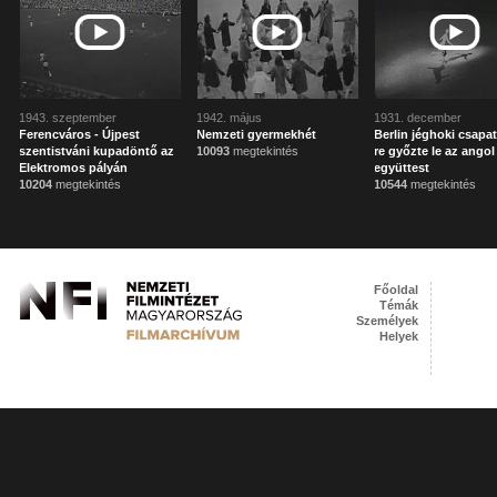
1943. szeptember
1942. május
1931. december
Ferencváros - Újpest
Nemzeti gyermekhét
Berlin jéghoki csapat
szentistváni kupadöntő az
10093
megtekintés
re győzte le az angol
Elektromos pályán
együttest
10204
megtekintés
10544
megtekintés
Főoldal
Témák
Személyek
Helyek