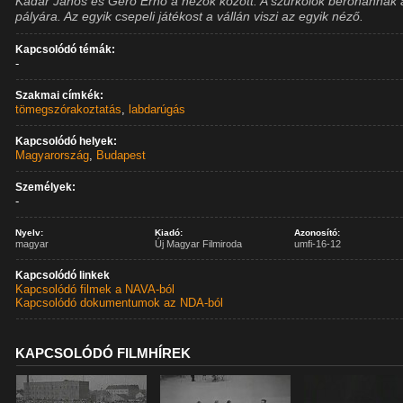
Kádár János és Gerő Ernő a nézők között. A szurkolók berohannak 
pályára. Az egyik csepeli játékost a vállán viszi az egyik néző.
Kapcsolódó témák:
-
Szakmai címkék:
tömegszórakoztatás
,
labdarúgás
Kapcsolódó helyek:
Magyarország
,
Budapest
Személyek:
-
Nyelv:
Kiadó:
Azonosító:
magyar
Új Magyar Filmiroda
umfi-16-12
Kapcsolódó linkek
Kapcsolódó filmek a NAVA-ból
Kapcsolódó dokumentumok az NDA-ból
KAPCSOLÓDÓ FILMHÍREK