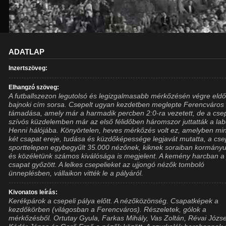
ADATLAP
Inzertszöveg:
Elhangzó szöveg:
A futballszezon legutolsó és legizgalmasabb mérkőzésén végre eldől
bajnoki cím sorsa. Csepelt ugyan kezdetben meglepte Ferencváros
támadása, amely már a harmadik percben 2:0-ra vezetett, de a cse
szívós küzdelemben már az első félidőben háromszor juttatták a lab
Henni hálójába. Könyörtelen, heves mérkőzés volt ez, amelyben mi
két csapat ereje, tudása és küzdőképessége legjavát mutatta, a cse
sporttelepen egybegyűlt 35.000 nézőnek, kiknek soraiban kormány
és közéletünk számos kiválósága is megjelent. A kemény harcban a
csapat győzött. A lelkes csepelieket az ujjongó nézők tomboló
ünneplésben, vállaikon vitték le a pályáról.
Kivonatos leírás:
Kerékpárok a csepeli pálya előtt. A nézőközönség. Csapatképek a
kezdőkörben (világosban a Ferencváros). Részeletek, gólok a
mérkőzésből. Ortutay Gyula, Farkas Mihály, Vas Zoltán, Révai Józse