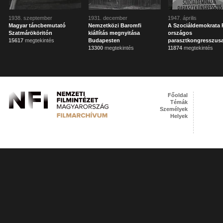
1938. szeptember
1931. december
1947. április
Magyar táncbemutató
Nemzetközi Baromfi
A Szociáldemokrata 
Szatmárököritón
kiállítás megnyitása
országos
15617
megtekintés
Budapesten
parasztkongresszus
13300
megtekintés
11874
megtekintés
Főoldal
Témák
Személyek
Helyek