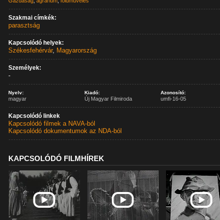
Gazdaság
,
agrárium
,
földművelés
Szakmai címkék:
parasztság
Kapcsolódó helyek:
Székesfehérvár
,
Magyarország
Személyek:
-
Nyelv:
Kiadó:
Azonosító:
magyar
Új Magyar Filmiroda
umfi-16-05
Kapcsolódó linkek
Kapcsolódó filmek a NAVA-ból
Kapcsolódó dokumentumok az NDA-ból
KAPCSOLÓDÓ FILMHÍREK