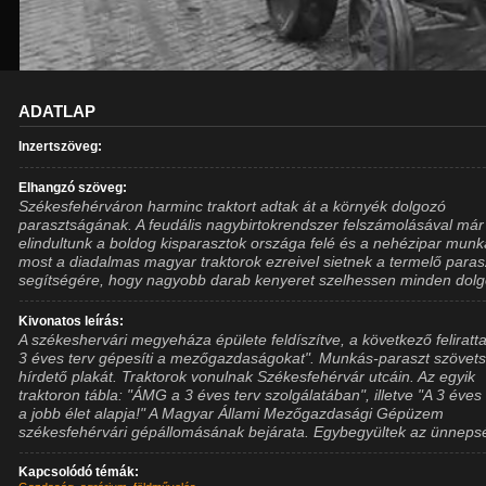
ADATLAP
Inzertszöveg:
Elhangzó szöveg:
Székesfehérváron harminc traktort adtak át a környék dolgozó
parasztságának. A feudális nagybirtokrendszer felszámolásával már
elindultunk a boldog kisparasztok országa felé és a nehézipar munk
most a diadalmas magyar traktorok ezreivel sietnek a termelő para
segítségére, hogy nagyobb darab kenyeret szelhessen minden dolg
Kivonatos leírás:
A székeshervári megyeháza épülete feldíszítve, a következő feliratta
3 éves terv gépesíti a mezőgazdaságokat". Munkás-paraszt szövet
hírdető plakát. Traktorok vonulnak Székesfehérvár utcáin. Az egyik
traktoron tábla: "ÁMG a 3 éves terv szolgálatában", illetve "A 3 éves 
a jobb élet alapja!" A Magyar Állami Mezőgazdasági Gépüzem
székesfehérvári gépállomásának bejárata. Egybegyültek az ünneps
Kapcsolódó témák: