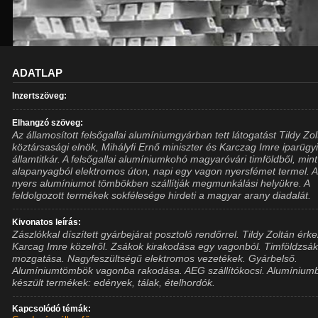
ADATLAP
Inzertszöveg:
Elhangzó szöveg:
Az államosított felsőgallai alumíniumgyárban tett látogatást Tildy Zo
köztársasági elnök, Mihályfi Ernő miniszter és Karczag Imre iparügy
államtitkár. A felsőgallai alumíniumkohó magyaróvári timföldből, mint
alapanyagból elektromos úton, napi egy vagon nyersfémet termel. 
nyers alumíniumot tömbökben szállítják megmunkálási helyükre. A
feldolgozott termékek sokfélesége hirdeti a magyar arany diadalát.
Kivonatos leírás:
Zászlókkal díszített gyárbejárat posztoló rendőrrel. Tildy Zoltán érke
Karcag Imre közelről. Zsákok kirakodása egy vagonból. Timföldzsá
mozgatása. Nagyfeszültségű elektromos vezetékek. Gyárbelső.
Alumíniumtömbök vagonba rakodása. AEG szállítókocsi. Alumínium
készült termékek: edények, tálak, ételhordók.
Kapcsolódó témák: