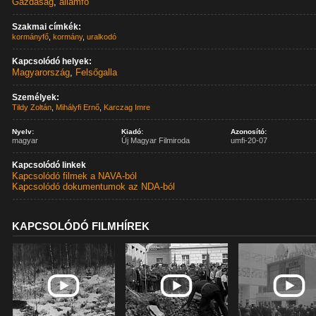
Gazdaság
,
államfő
Szakmai címkék:
kormányfő
,
kormány
,
uralkodó
Kapcsolódó helyek:
Magyarország
,
Felsőgalla
Személyek:
Tildy Zoltán
,
Mihályfi Ernő
,
Karczag Imre
Nyelv:
Kiadó:
Azonosító:
magyar
Új Magyar Filmiroda
umfi-20-07
Kapcsolódó linkek
Kapcsolódó filmek a NAVA-ból
Kapcsolódó dokumentumok az NDA-ból
KAPCSOLÓDÓ FILMHÍREK