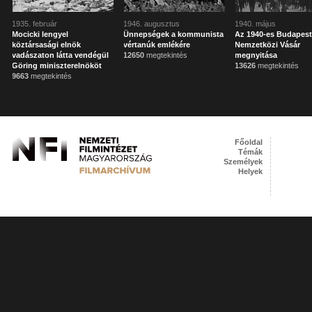
1935. február
1946. augusztus
1940. május
Mocicki lengyel
Ünnepségek a kommunista
Az 1940-es Budapest
köztársasági elnök
vértanúk emlékére
Nemzetközi Vásár
vadászaton látta vendégül
12650
megtekintés
megnyitása
Göring miniszterelnököt
13626
megtekintés
9663
megtekintés
Főoldal
Témák
Személyek
Helyek